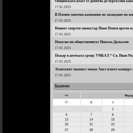
Общинската власт се допитва до бургазлии какв
17.01.2025
В Плевен започна кампания по засаждане на ж
17.01.2025
Новият спортен министър Иван Пешев връчи на
17.01.2025
Напусна ни общественикът Никола Даскалов
17.01.2025
Пожар в аптеката срещу УМБАЛ “ Св. Иван Ри
17.01.2025
Атонският пианист монах Авел изнесе концерт 
17.01.2025
Календар
<<
Януар
П
В
С
1
6
7
8
13
14
15
20
21
22
27
28
29