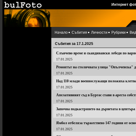
Интернет фо
Начало
Събития
Личности
Рубрики
Ви
Събития за 17.1.2025
Слънчево време и скандинавски лебеди по вар
17.01.2025
Ремонтът на столичната улица "Опълченска" д
17.01.2025
Над 110 млади военнослужащи положиха клетв
17.01.2025
Апелативният съд в Бургас стави в ареста собс
17.01.2025
Започна подкастрянето на дърветата в центъра
17.01.2025
Ямбол отбеляза тържествено 147 години от осво
17.01.2025