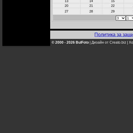
13
14
15
20
21
22
27
28
29
Политика за защ
© 2000 - 2026 BulFoto
|
Дизайн от Creato.biz
|
Хо