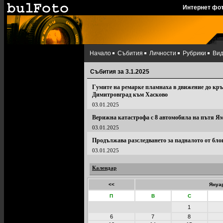
Интернет фо
Начало
Събития
Личности
Рубрики
Ви
Събития за 3.1.2025
Гумите на ремарке пламнаха в движение до кръг
Димитровград към Хасково
03.01.2025
Верижна катастрофа с 8 автомобила на пътя Я
03.01.2025
Продължава разследването за падналото от бло
03.01.2025
Календар
<<
Януар
П
В
С
1
6
7
8