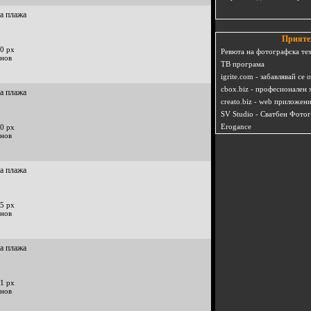
на плажа
Прияте
0 px
Ревюта на фотографска те
инов
ТВ програма
igrite.com - забавлявай се 
cbox.biz - професионален 
на плажа
creato.biz - web приложен
SV Studio - Сватбен Фото
Erogance
0 px
инов
на плажа
5 px
инов
на плажа
1 px
инов