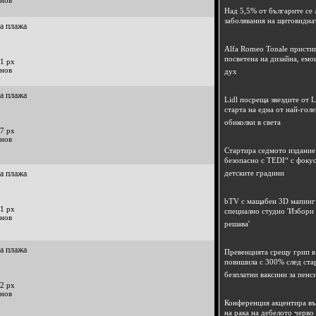
инов
Над 5,5% от българите се 
заболявания на щитовидна
на плажа
Alfa Romeo Tonale пристиг
посветена на дизайна, емо
1 px
инов
дух
на плажа
Lidl посреща звездите от L
старта на една от най-гол
обиколки в света
7 px
инов
Стартира седмото издание
безопасно с TEDI“ с фокус
на плажа
детските градини
bTV с мащабен 3D мапинг 
1 px
специално студио 'Избори
инов
решава'
на плажа
Превенцията срещу грип в 
повишила с 300% след ста
безплатни ваксини за пенс
2 px
инов
Конференция акцентира в
на рака на дебелото черво