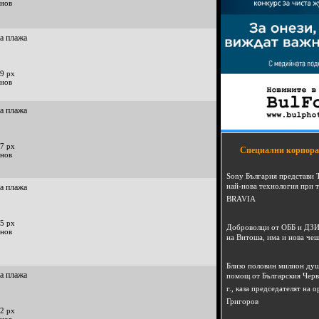
инов
на плажа
9 px
инов
на плажа
7 px
Специални корпора
инов
Sony България представи 
най-нова технология при 
на плажа
BRAVIA
5 px
Доброволци от ОББ и ДЗИ
инов
на Витоша, има и нова че
Близо половин милион душ
на плажа
помощ от Българския Черв
г., каза председателят на
Григоров
2 px