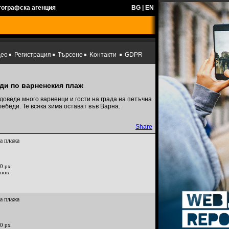
тографска агенция
BG
|
EN
део
Регистрация
Търсене
Kонтакти
GDPR
ди по варненския плаж
доведе много варненци и гости на града на петъчна
ебеди. Те всяка зима остават във Варна.
Share
на плажа
0 px
инов
на плажа
0 px