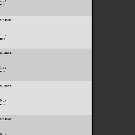
2 px
инов
на плажа
1 px
инов
на плажа
1 px
инов
на плажа
0 px
инов
на плажа
0 px