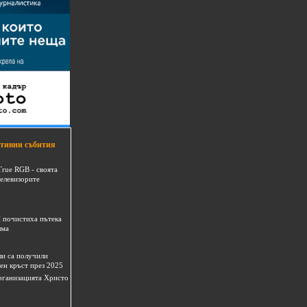
тивни събития
True RGB - своята
телевизорите
 почистиха пътека
шма
и са получили
ен кръст през 2025
 организацията Христо