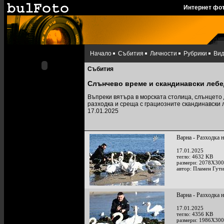
Интернет фо
Начало
Събития
Личности
Рубрики
Ви
Събития
Слънчево време и скандинавски лебе
Въпреки вятъра в морската столица, слънцето 
разходка и среща с грациозните скандинавски л
17.01.2025
Варна - Разходка 
17.01.2025
тегло: 4632 KB
размери: 2078X300
автор: Пламен Гут
Варна - Разходка 
17.01.2025
тегло: 4356 KB
размери: 1986X300