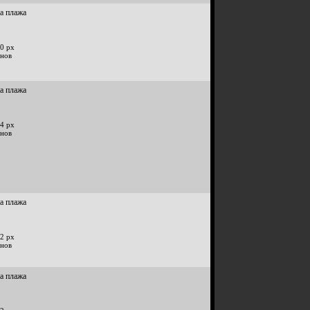
на плажа
0 px
инов
на плажа
4 px
инов
на плажа
2 px
инов
на плажа