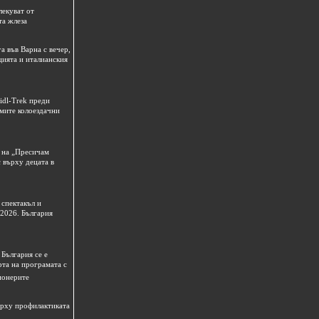
лекуват от
та жлеза
а във Варна с вечер,
цията и италианския
idl-Trek преди
емите колоездачни
 на „Пресичам
 върху децата в
спектакъл и
 2026. България
България се е
рта на програмата с
ионерите
ърху профилактиката