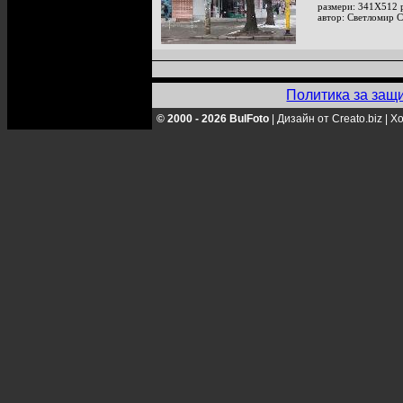
размери: 341X512 
автор: Светломир 
Политика за защ
© 2000 - 2026 BulFoto
|
Дизайн от Creato.biz
|
Хо