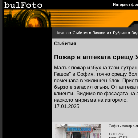
Интернет фо
Начало
Събития
Личности
Рубрики
Ви
Събития
Пожар в аптеката срещу 
Малък пожар избухна тази сутрин в
Гешов” в София, точно срещу болн
помещава в жилищен блок. Присти
бързо е загасил огъня. От аптекат
клиенти. Видимо по фасадата на 
наоколо миризма на изгоряло.
17.01.2025
София - пожар в а
17.01.2025
тегло: 47 KB