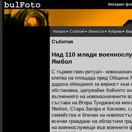
Интернет фо
Начало
Събития
Личности
Рубрики
Ви
Събития
Над 110 млади военносл
Ямбол
С тържествен ритуал– новоназна
клетва на площада пред Община 
дадоха обещания за вярност към 
обстановка, целувайки бойното зн
вълнението на новоназначените 
състава на Втора Тунджанска мех
Ямбол, Стара Загора и Хасково, с
семейства и близки на новопостъ
всички граждани на областния гр
на военнослужещи във военните 