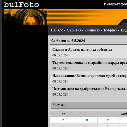
Интернет фо
Начало
Събития
Личности
Рубрики
Ви
Събития за 6.5.2024
Славия и Арда не излъчиха победител
06.05.2024
Тържествена смяна на гвардейския караул пред
06.05.2024
Националният Военоисторически музей с отворе
06.05.2024
Честване деня на храбростта и на Българската
06.05.2024
Календар
<<
Май
П
В
С
1