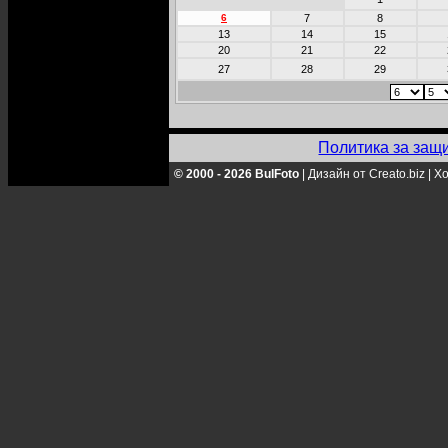
6
7
8
13
14
15
20
21
22
27
28
29
Политика за защ
© 2000 - 2026 BulFoto
|
Дизайн от Creato.biz
|
Хо