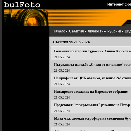
Интернет фо
Начало
Събития
Личности
Рубрики
Ви
Събития за 21.5.2024
Големият български художник Хинко Хинков о
21.05.2024
Пътуващата изложба „Следи от изчезване“ гост
21.05.2024
На брифинг от ЦИК обявиха, че близо 245 секци
21.05.2024
Извънредно заседание на Народното събрание
21.05.2024
Представят "възкръсналия" ръкопис на Петър Б
21.05.2024
Млад мъж самокатастрофира на столичния бул
21.05.2024