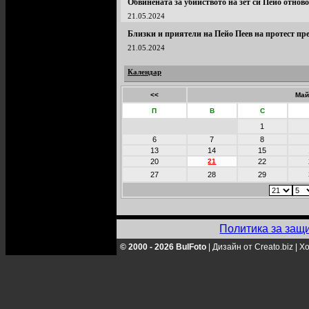
Обвинената за убийството на зет си Пейо отново
21.05.2024
Близки и приятели на Пейо Пеев на протест пр
21.05.2024
Календар
<<
Май
П
В
С
1
6
7
8
13
14
15
20
21
22
27
28
29
Политика за защ
© 2000 - 2026 BulFoto
|
Дизайн от Creato.biz
|
Хо