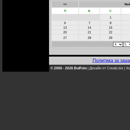
<<
Май
П
В
С
1
6
7
8
13
14
15
20
21
22
27
28
29
Политика за защ
© 2000 - 2026 BulFoto
|
Дизайн от Creato.biz
|
Хо