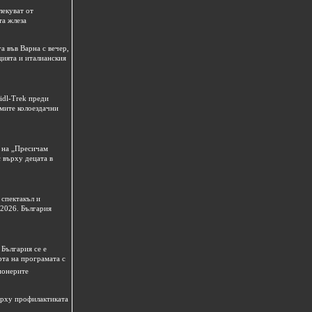
лекуват от
та жлеза
а във Варна с вечер,
цията и италианския
idl-Trek преди
емите колоездачни
 на „Пресичам
 върху децата в
спектакъл и
 2026. България
България се е
рта на програмата с
ионерите
ърху профилактиката