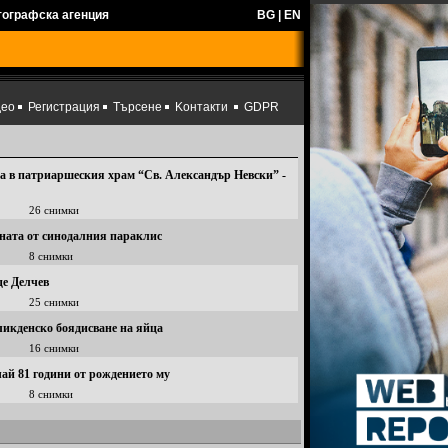
тографска агенция
BG
|
EN
део
Регистрация
Търсене
Kонтакти
GDPR
ха в патриаршеския храм “Св. Александър Невски” -
26 снимки
аната от синодалния параклис
8 снимки
це Делчев
25 снимки
ликденско боядисване на яйца
16 снимки
чай 81 години от рождението му
8 снимки