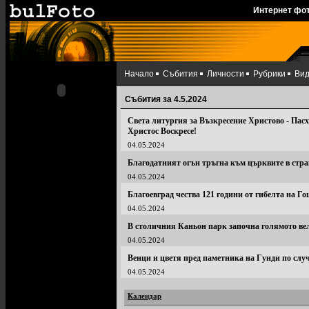
Интернет фо
Начало
Събития
Личности
Рубрики
Ви
Събития за 4.5.2024
Света литургия за Възкресение Христово - Пас
Христос Воскресе!
04.05.2024
Благодатният огън тръгна към църквите в стр
04.05.2024
Благоевград чества 121 години от гибелта на Го
04.05.2024
В столичния Каньон парк започна голямото ве
04.05.2024
Венци и цветя пред паметника на Гунди по слу
04.05.2024
Календар