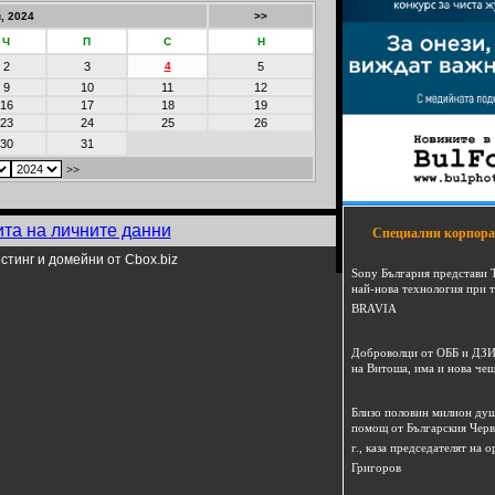
, 2024
>>
Ч
П
С
Н
2
3
4
5
9
10
11
12
16
17
18
19
23
24
25
26
30
31
>>
ита на личните данни
Специални корпора
стинг и домейни от Cbox.biz
Sony България представи 
най-нова технология при 
BRAVIA
Доброволци от ОББ и ДЗИ
на Витоша, има и нова че
Близо половин милион душ
помощ от Българския Черв
г., каза председателят на
Григоров