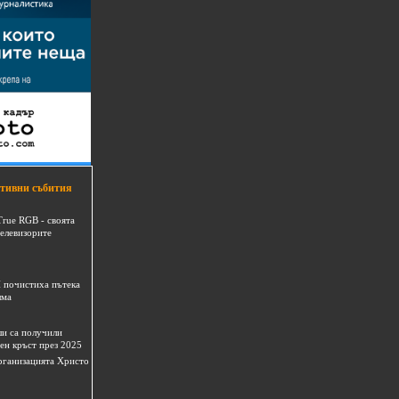
тивни събития
True RGB - своята
телевизорите
 почистиха пътека
шма
и са получили
ен кръст през 2025
 организацията Христо