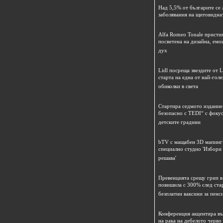
Над 5,5% от българите се 
заболявания на щитовидна
Alfa Romeo Tonale пристиг
посветена на дизайна, емо
дух
Lidl посреща звездите от L
старта на една от най-гол
обиколки в света
Стартира седмото издание
безопасно с TEDI“ с фокус
детските градини
bTV с мащабен 3D мапинг 
специално студио 'Избори
решава'
Превенцията срещу грип в 
повишила с 300% след ста
безплатни ваксини за пенс
Конференция акцентира в
на рака на дебелото черво