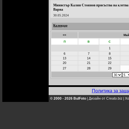
Министър Калин Стоянов присъства на клетва
Варна
30.05.2024
Календар
<<
Май
П
В
С
1
6
7
8
13
14
15
20
21
22
27
28
29
Политика за защ
© 2000 - 2026 BulFoto
|
Дизайн от Creato.biz
|
Хо