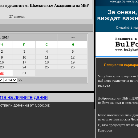
 на курсантите от Школата към Академията на МВР -
27 снимки
, 2024
>>
Ч
П
С
Н
2
3
4
5
9
10
11
12
16
17
18
19
Специални корпора
23
24
25
26
30
31
Sony България представи 
>>
най-нова технология при 
BRAVIA
ита на личните данни
Доброволци от ОББ и ДЗИ
на Витоша, има и нова че
стинг и домейни от Cbox.biz
Близо половин милион душ
помощ от Българския Черв
г., каза председателят на
Григоров