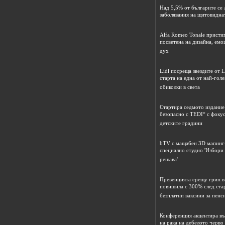
Над 5,5% от българите се 
заболявания на щитовидна
Alfa Romeo Tonale пристиг
посветена на дизайна, емо
дух
Lidl посреща звездите от L
старта на една от най-гол
обиколки в света
Стартира седмото издание
безопасно с TEDI“ с фокус
детските градини
bTV с мащабен 3D мапинг 
специално студио 'Избори
решава'
Превенцията срещу грип в 
повишила с 300% след ста
безплатни ваксини за пенс
Конференция акцентира в
на рака на дебелото черво