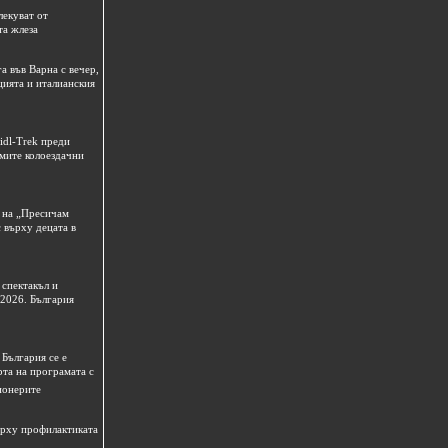
лекуват от
та жлеза
а във Варна с вечер,
цията и италианския
idl-Trek преди
емите колоездачни
 на „Пресичам
 върху децата в
спектакъл и
 2026. България
България се е
рта на програмата с
ионерите
ърху профилактиката