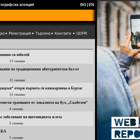
тографска агенция
BG
|
EN
део
Регистрация
Търсене
Kонтакти
GDPR
дишния си юбилей
13 снимки
макини на традиционния абитуриентски бал от
22 снимки
ридски“ откри първата си книжарница в Бургас
14 снимки
мести трамваите от локалното на бул. „Скобелев“
4 снимки
със заболяване на щитовидната жлеза
5 снимки
ЦСКА
5 снимки