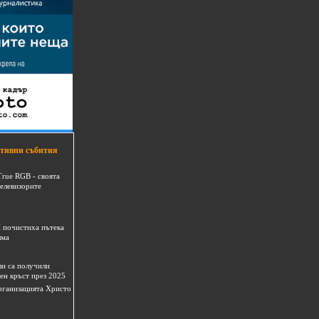
тивни събития
True RGB - своята
телевизорите
 почистиха пътека
шма
и са получили
ен кръст през 2025
 организацията Христо