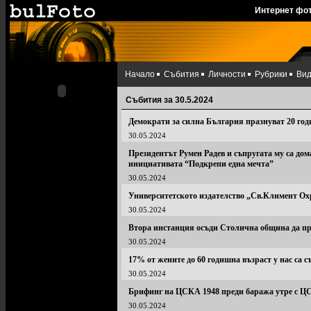
Интернет фо
Начало
Събития
Личности
Рубрики
Ви
Събития за 30.5.2024
Демократи за силна България празнуват 20 го
30.05.2024
Президентът Румен Радев и съпругата му са до
инициативата “Подкрепи една мечта”
30.05.2024
Университетското издателство „Св.Климент Ох
30.05.2024
Втора инстанция осъди Столична община да пре
30.05.2024
17% от жените до 60 годишна възраст у нас са 
30.05.2024
Брифинг на ЦСКА 1948 преди баража утре с 
30.05.2024