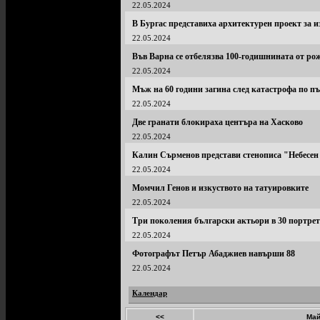
22.05.2024
В Бургас представиха архитектурен проект за 
22.05.2024
Във Варна се отбелязва 100-годишнината от р
22.05.2024
Мъж на 60 години загина след катастрофа по 
22.05.2024
Две гранати блокираха центъра на Хасково
22.05.2024
Калин Сърменов представи стенописа "Небесен
22.05.2024
Момчил Генов и изкуството на татуировките
22.05.2024
Три поколения български актьори в 30 портре
22.05.2024
Фотографът Петър Абаджиев навърши 88
22.05.2024
Календар
<<
Май