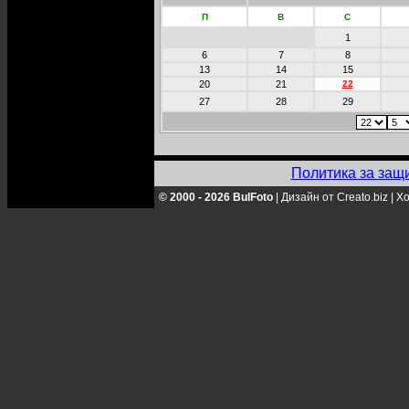
П
В
С
1
6
7
8
13
14
15
20
21
22
27
28
29
Политика за защ
© 2000 - 2026 BulFoto
|
Дизайн от Creato.biz
|
Хо