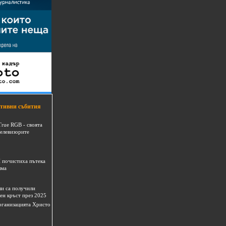
тивни събития
True RGB - своята
телевизорите
 почистиха пътека
шма
и са получили
ен кръст през 2025
 организацията Христо