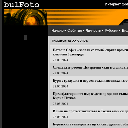
Интернет фо
Начало
Събития
Личности
Рубрики
Ви
Събития за 22.5.2024
Потоп в София - запали се стълб, спряха време
ключови булеварди
22.05.2024
След дълъг ремонт Централни хали в столицат
22.05.2024
Буря с градушка и пороен дъжд наводниха изт
22.05.2024
Преасфалтираният път, където преди дни стана
Кирил Петков
22.05.2024
В знак на протест такситата в София сами си 
22.05.2024
Бургаският университет ще си сътрудничи с общ