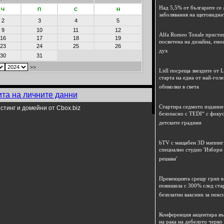
Над 5,5% от българите се 
Ч
П
С
Н
заболявания на щитовидна
2
3
4
5
9
10
11
12
Alfa Romeo Tonale пристиг
16
17
18
19
посветена на дизайна, емо
23
24
25
26
дух
30
31
>>
Lidl посреща звездите от L
старта на една от най-гол
обиколки в света
ита на личните данни
Стартира седмото издание
стинг и домейни от Cbox.biz
безопасно с TEDI“ с фокус
детските градини
bTV с мащабен 3D мапинг 
специално студио 'Избори
решава'
Превенцията срещу грип в 
повишила с 300% след ста
безплатни ваксини за пенс
Конференция акцентира в
на рака на дебелото черво