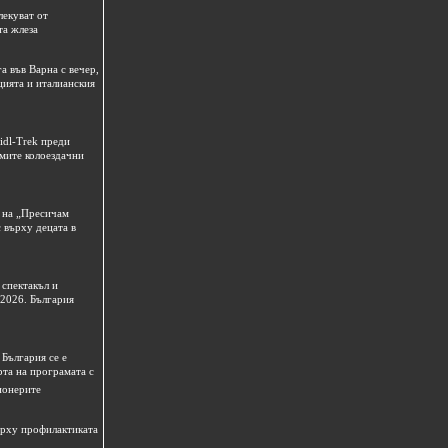
лекуват от
та жлеза
а във Варна с вечер,
цията и италианския
idl-Trek преди
емите колоездачни
 на „Пресичам
 върху децата в
спектакъл и
 2026. България
България се е
рта на програмата с
ионерите
ърху профилактиката