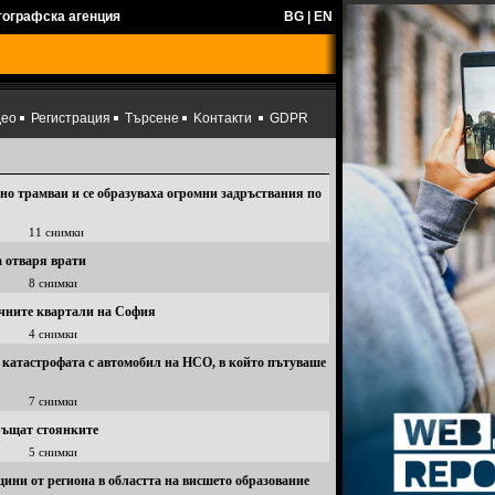
тографска агенция
BG
|
EN
део
Регистрация
Търсене
Kонтакти
GDPR
нно трамваи и се образуваха огромни задръствания по
11 снимки
а отваря врати
8 снимки
очните квартали на София
4 снимки
 катастрофата с автомобил на НСО, в който пътуваше
7 снимки
връщат стоянките
5 снимки
ини от региона в областта на висшето образование