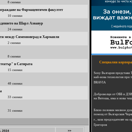
8 снимки
изграждане на Фармацевтичен факултет
10 снимки
ождението на Шарл Азнавур
24 снимки
пътя между Симеоновград и Харманли
2 снимки
8 снимки
Специални корпора
 театър" в Сатирата
15 снимки
Sony България представи 
най-нова технология при 
BRAVIA
48 снимки
та
Доброволци от ОББ и ДЗИ
33 снимки
на Витоша, има и нова че
Близо половин милион душ
31 снимки
помощ от Българския Черв
г., каза председателят на
Григоров
, 2024
>>