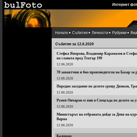
Интернет фо
Начало
Събития
Личности
Рубрики
Ви
Събития за 12.6.2020
Стефка Янорова, Владимир Карамазов и Стефан
на славата пред Театър 199
12.06.2020
70 занаятчии и био производители на Базар за 
12.06.2020
Поредно заседание по делото срещу Дянков, Тр
12.06.2020
Румен Овчаров се яви в Спецсъда по делото за 
12.06.2020
Министърът на отбраната дойде за Деня на ку
Варна
12.06.2020
Календар