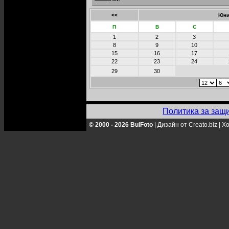
<<
Юни
П
В
С
1
2
3
8
9
10
15
16
17
22
23
24
29
30
Политика за защ
© 2000 - 2026 BulFoto
|
Дизайн от Creato.biz
|
Хо