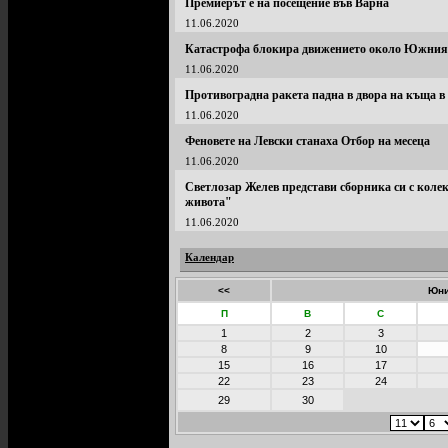
Премиерът е на посещение във Варна
11.06.2020
Катастрофа блокира движението около Южния 
11.06.2020
Противоградна ракета падна в двора на къща 
11.06.2020
Феновете на Левски станаха Отбор на месеца
11.06.2020
Светлозар Желев представи сборника си с колек
живота"
11.06.2020
Календар
<<
Юни
П
В
С
1
2
3
8
9
10
15
16
17
22
23
24
29
30