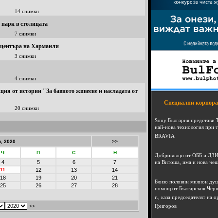
14 снимки
парк в столицата
7 снимки
в центъра на Харманли
3 снимки
4 снимки
ция от истории "За бавното живеене и насладата от
Специални корпора
20 снимки
Sony България представи 
най-нова технология при 
BRAVIA
, 2020
>>
Ч
П
С
Н
Доброволци от ОББ и ДЗИ
4
5
6
7
на Витоша, има и нова че
11
12
13
14
18
19
20
21
Близо половин милион душ
25
26
27
28
помощ от Българския Черв
г., каза председателят на
>>
Григоров