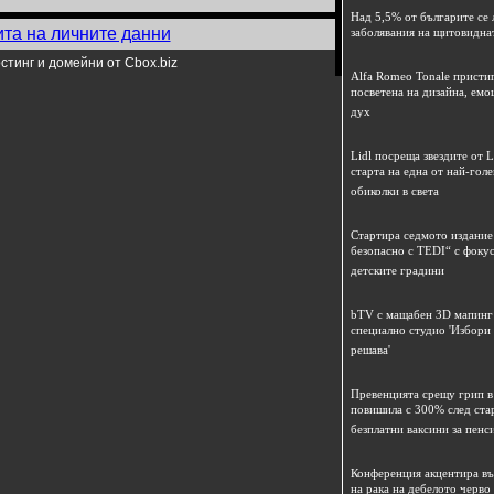
Над 5,5% от българите се 
ита на личните данни
заболявания на щитовидна
стинг и домейни от Cbox.biz
Alfa Romeo Tonale пристиг
посветена на дизайна, емо
дух
Lidl посреща звездите от L
старта на една от най-гол
обиколки в света
Стартира седмото издание
безопасно с TEDI“ с фокус
детските градини
bTV с мащабен 3D мапинг 
специално студио 'Избори
решава'
Превенцията срещу грип в 
повишила с 300% след ста
безплатни ваксини за пенс
Конференция акцентира в
на рака на дебелото черво