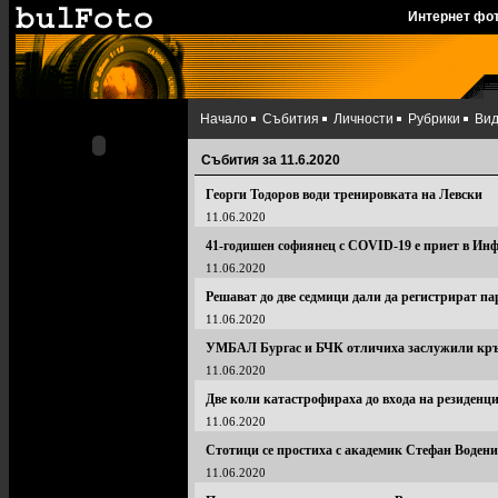
Интернет фо
Начало
Събития
Личности
Рубрики
Ви
Събития за 11.6.2020
Георги Тодоров води тренировката на Левски
11.06.2020
41-годишен софиянец с COVID-19 е приет в Инф
11.06.2020
Решават до две седмици дали да регистрират п
11.06.2020
УМБАЛ Бургас и БЧК отличиха заслужили кр
11.06.2020
Две коли катастрофираха до входа на резиденц
11.06.2020
Стотици се простиха с академик Стефан Воден
11.06.2020