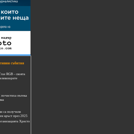
тивни събития
True RGB - своята
телевизорите
 почистиха пътека
шма
и са получили
ен кръст през 2025
 организацията Христо