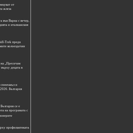
лекуват от
та жлеза
а във Варна с вечер,
цията и италианския
idl-Trek преди
емите колоездачни
 на „Пресичам
 върху децата в
спектакъл и
 2026. България
България се е
рта на програмата с
ионерите
ърху профилактиката