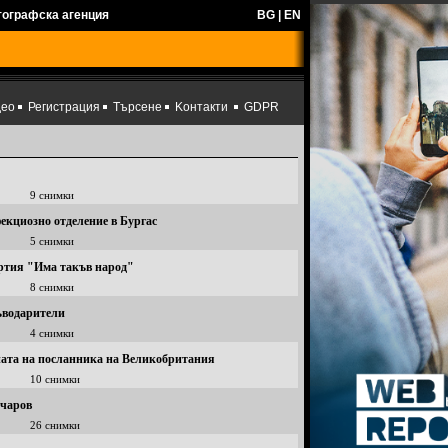
тографска агенция
BG
|
EN
део
Регистрация
Търсене
Kонтакти
GDPR
9 снимки
екциозно отделение в Бургас
5 снимки
артия "Има такъв народ"
8 снимки
ъводарители
4 снимки
иата на посланника на Великобритания
10 снимки
ичаров
26 снимки