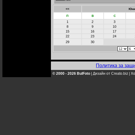
<<
Юни
П
В
С
1
2
3
8
9
10
15
16
17
22
23
24
29
30
Политика за защ
© 2000 - 2026 BulFoto
|
Дизайн от Creato.biz
|
Хо