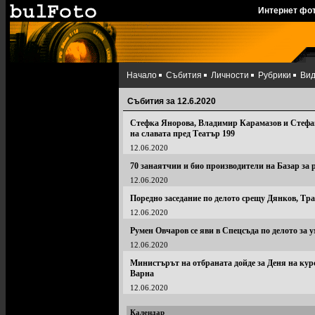
Интернет фо
Начало
Събития
Личности
Рубрики
Ви
Събития за 12.6.2020
Стефка Янорова, Владимир Карамазов и Стефан
на славата пред Театър 199
12.06.2020
70 занаятчии и био производители на Базар за 
12.06.2020
Поредно заседание по делото срещу Дянков, Тр
12.06.2020
Румен Овчаров се яви в Спецсъда по делото за 
12.06.2020
Министърът на отбраната дойде за Деня на ку
Варна
12.06.2020
Календар