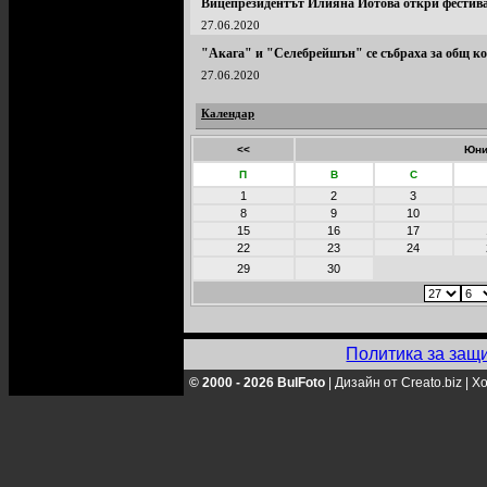
Вицепрезидентът Илияна Йотова откри фестива
27.06.2020
"Акага" и "Селебрейшън" се събраха за общ ко
27.06.2020
Календар
<<
Юни
П
В
С
1
2
3
8
9
10
15
16
17
22
23
24
29
30
Политика за защ
© 2000 - 2026 BulFoto
|
Дизайн от Creato.biz
|
Хо