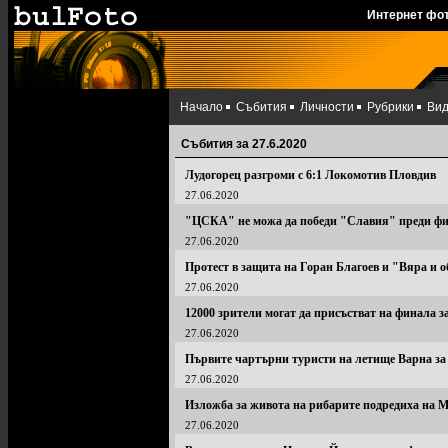
Интернет фо
Начало
Събития
Личности
Рубрики
Ви
Събития за 27.6.2020
Лудогорец разгроми с 6:1 Локомотив Пловдив
27.06.2020
"ЦСКА" не можа да победи "Славия" преди фи
27.06.2020
Протест в защита на Горан Благоев и "Вяра и о
27.06.2020
12000 зрители могат да присъстват на финала 
27.06.2020
Първите чартърни туристи на летище Варна за 
27.06.2020
Изложба за живота на рибарите подредиха на 
27.06.2020