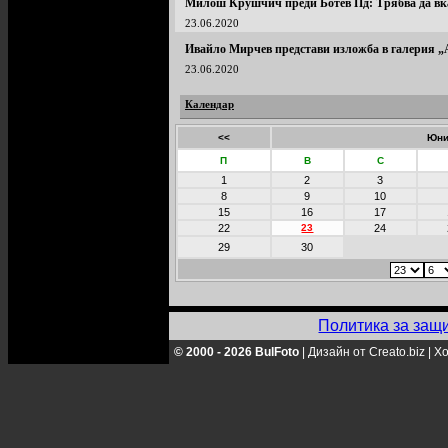
Милош Крушчич преди Ботев Пд: Трябва да вк
23.06.2020
Ивайло Мирчев представи изложба в галерия „
23.06.2020
Календар
<<
Юни
П
В
С
1
2
3
8
9
10
15
16
17
22
23
24
29
30
Политика за защ
© 2000 - 2026 BulFoto
|
Дизайн от Creato.biz
|
Хо