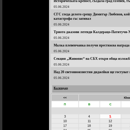
Историческата крепост, създала град Плевен, тъ
05.06.2024
СГС гледа делото срещу Димитър Любенов, койт
катастрофа със загинал
05.06.2024
Триото джазови легенди Калдерацо-Патитучи-
05.06.2024
Малка плевенчанка получи престижна награда
05.06.2024
Секция „Живопис“ на СБХ откри обща изложба 
05.06.2024
Над 20 световноизвестни диджейки ще гостуват 
05.06.2024
Календар
<<
Юни
П
В
С
3
4
5
10
11
12
17
18
19