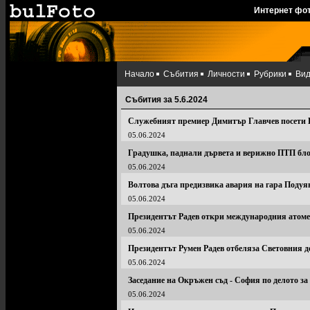
Интернет фо
Начало
Събития
Личности
Рубрики
Ви
Събития за 5.6.2024
Служебният премиер Димитър Главчев посети
05.06.2024
Градушка, паднали дървета и верижно ПТП бл
05.06.2024
Волтова дъга предизвика авария на гара Подуя
05.06.2024
Президентът Радев откри международния атом
05.06.2024
Президентът Румен Радев отбеляза Световния д
05.06.2024
Заседание на Окръжен съд - София по делото з
05.06.2024