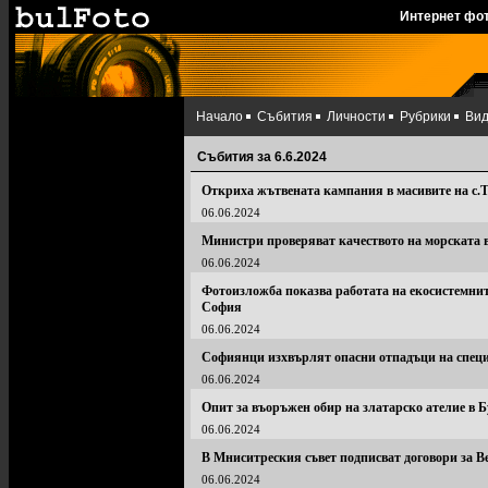
Интернет фо
Начало
Събития
Личности
Рубрики
Ви
Събития за 6.6.2024
Откриха жътвената кампания в масивите на с.
06.06.2024
Министри проверяват качеството на морската
06.06.2024
Фотоизложба показва работата на екосистемнит
София
06.06.2024
Софиянци изхвърлят опасни отпадъци на спец
06.06.2024
Опит за въоръжен обир на златарско ателие в Б
06.06.2024
В Мниситреския съвет подписват договори за В
06.06.2024