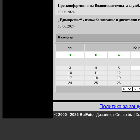
Пресконференция на Водноспасителната служб
06.06.2024
„Едновремие“ - изложба живопис и дигитални 
06.06.2024
Календар
<<
Юни
П
В
С
3
4
5
10
11
12
17
18
19
24
25
26
Политика за защ
© 2000 - 2026 BulFoto
|
Дизайн от Creato.biz
|
Хо