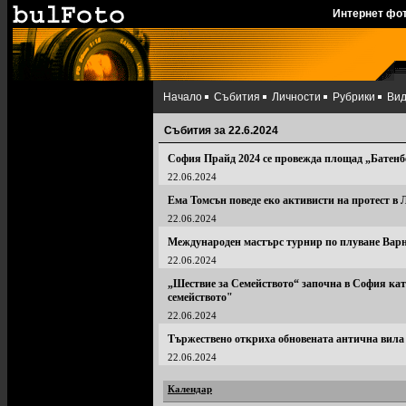
Интернет фо
Начало
Събития
Личности
Рубрики
Ви
Събития за 22.6.2024
София Прайд 2024 се провежда площад „Батенб
22.06.2024
Ема Томсън поведе еко активисти на протест в 
22.06.2024
Международен мастърс турнир по плуване Вар
22.06.2024
„Шествие за Семейството“ започна в София ка
семейството"
22.06.2024
Тържествено откриха обновената антична вил
22.06.2024
Календар