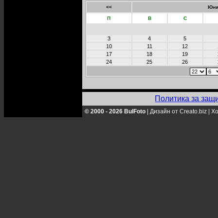
<<
Юни
П
В
С
3
4
5
10
11
12
17
18
19
24
25
26
Политика за защ
© 2000 - 2026 BulFoto
|
Дизайн от Creato.biz
|
Хо