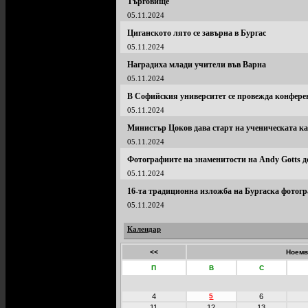
Търговище
05.11.2024
Циганското лято се завърна в Бургас
05.11.2024
Наградиха млади учители във Варна
05.11.2024
В Софийския университет се провежда конферен
05.11.2024
Министър Цоков дава старт на ученическата к
05.11.2024
Фотографиите на знаменитости на Andy Gotts д
05.11.2024
16-та традиционна изложба на Бургаска фотог
05.11.2024
Календар
<<
Ноемв
П
В
С
4
5
6
11
12
13