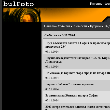
Интернет фо
Начало
Събития
Личности
Рубрики
Ви
Събития за 5.11.2024
Пред Съдебната палата в София се провежда пр
прокурори 2.0"
05.11.2024
Научно-изследователският кораб "Св. св. Кирил
Ливингстън
05.11.2024
Не можаха да взривят стара сграда на пазара П
05.11.2024
Варна се "облече" с есенна премяна
05.11.2024
За зимнина на Женския пазар в София
05.11.2024
2000 литра нелегален алкохол иззеха митничес