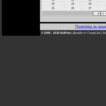
18
19
20
25
26
27
Политика за защ
© 2000 - 2026 BulFoto
|
Дизайн от Creato.biz
|
Хо