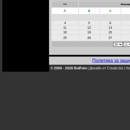
<<
Ноемв
П
В
С
4
5
6
11
12
13
18
19
20
25
26
27
Политика за защ
© 2000 - 2026 BulFoto
|
Дизайн от Creato.biz
|
Хо