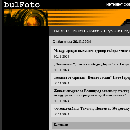
Интернет фо
Начало
Събития
Личности
Рубрики
Ви
Събития за 30.11.2024
Международен шахматен турнир събира умове в
30.11.2024
„Локомотив“, София) победи „Берое“ с 2:1 в ср
30.11.2024
Звездата от сериала "Новите съседи" Начо Гер
30.11.2024
Животновъдите от Велинград отново протестир
междувременно се роди агънце /Нови снимки/
30.11.2024
Фотоизложбата 'Тихомир Петков на 50: фотожур
30.11.2024
Календар