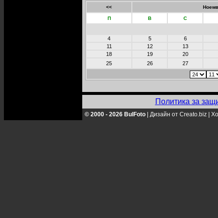
<<
Ноемв
П
В
С
4
5
6
11
12
13
18
19
20
25
26
27
Политика за защ
© 2000 - 2026 BulFoto
|
Дизайн от Creato.biz
|
Хо