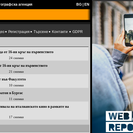
тографска агенция
BG
|
EN
део
Регистрация
Търсене
Kонтакти
GDPR
а от 16-ия кръг на първенството
24 снимки
т 16-ия кръг на първенството
21 снимки
г във Факултето
10 снимки
ратон в Бургас
11 снимки
ивала на италианското кино в рамките на
17 снимки