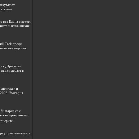
лекуват от
та жлеза
а във Варна с вечер,
цията и италианския
idl-Trek преди
емите колоездачни
 на „Пресичам
 върху децата в
спектакъл и
 2026. България
България се е
рта на програмата с
ионерите
ърху профилактиката