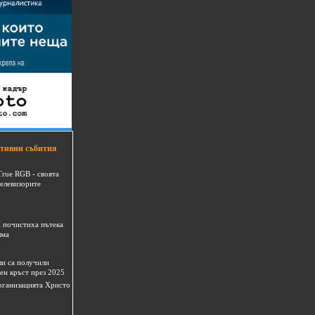
тивни събития
True RGB - своята
телевизорите
 почистиха пътека
шма
и са получили
ен кръст през 2025
 организацията Христо