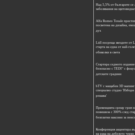
Над 5,5% от българите се 
заболявания на щитовидна
Alfa Romeo Tonale пристиг
посветена на дизайна, емо
дух
Lidl посреща звездите от L
старта на една от най-гол
обиколки в света
Стартира седмото издание
безопасно с TEDI“ с фокус
детските градини
bTV с мащабен 3D мапинг 
специално студио 'Избори
решава'
Превенцията срещу грип в 
повишила с 300% след ста
безплатни ваксини за пенс
Конференция акцентира в
на рака на дебелото черво