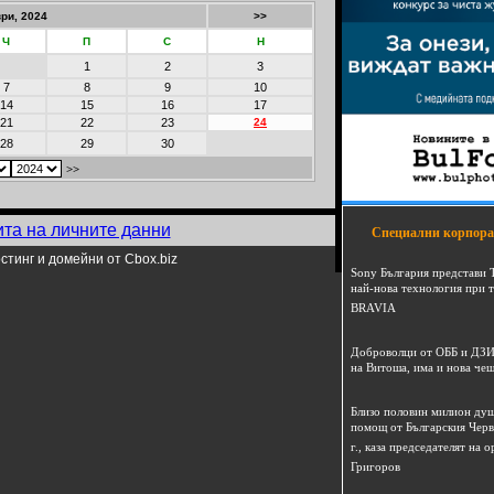
ри, 2024
>>
Ч
П
С
Н
1
2
3
7
8
9
10
14
15
16
17
21
22
23
24
28
29
30
>>
ита на личните данни
Специални корпора
стинг и домейни от Cbox.biz
Sony България представи 
най-нова технология при 
BRAVIA
Доброволци от ОББ и ДЗИ
на Витоша, има и нова че
Близо половин милион душ
помощ от Българския Черв
г., каза председателят на
Григоров