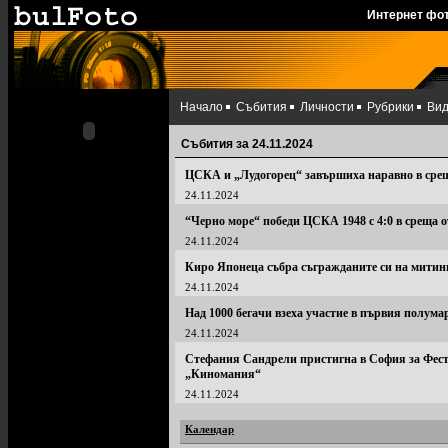
Интернет фо
Начало
Събития
Личности
Рубрики
Ви
Събития за 24.11.2024
ЦСКА и „Лудогорец“ завършиха наравно в срещ
24.11.2024
“Черно море“ победи ЦСКА 1948 с 4:0 в среща о
24.11.2024
Киро Японеца събра съгражданите си на митин
24.11.2024
Над 1000 бегачи взеха участие в първия полума
24.11.2024
Стефания Сандрели пристигна в София за Фест
„Киномания“
24.11.2024
Календар