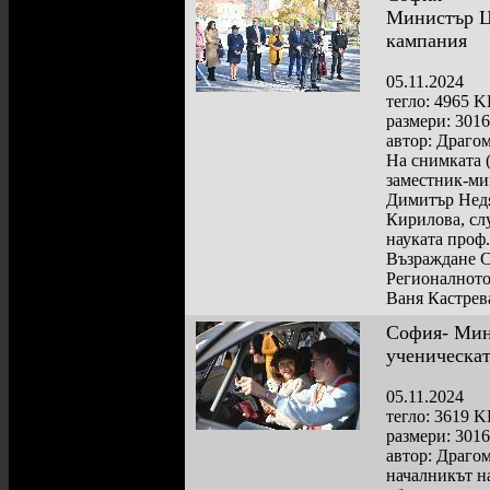
Министър Цо
кампания
05.11.2024
тегло: 4965 
размери: 301
автор: Драго
На снимката (
заместник-ми
Димитър Недя
Кирилова, сл
науката проф
Възраждане С
Регионалното
Ваня Кастрев
София- Мин
ученическа
05.11.2024
тегло: 3619 
размери: 301
автор: Драго
началникът н