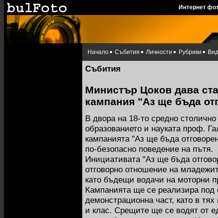
Интернет фо
Начало
Събития
Личности
Рубрики
Ви
Събития
Министър Цоков дава ста
кампания "Аз ще бъда о
В двора на 18-то средно столичн
образованието и науката проф. Г
кампанията "Аз ще бъда отговоре
по-безопасно поведение на пътя.
Инициативата "Аз ще бъда отгов
отговорно отношение на младежит
като бъдещи водачи на моторни п
Кампанията ще се реализира под 
демонстрационна част, като в тях
и клас. Срещите ще се водят от е