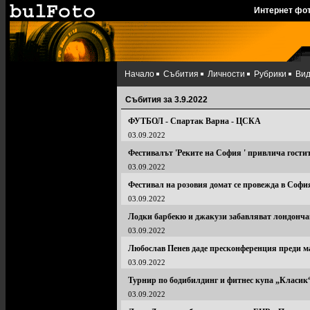
Интернет фо
Начало
Събития
Личности
Рубрики
Ви
Събития за 3.9.2022
ФУТБОЛ - Спартак Варна - ЦСКА
03.09.2022
Фестивалът 'Реките на София ' привлича гости
03.09.2022
Фестивал на розовия домат се провежда в Софи
03.09.2022
Лодки барбекю и джакузи забавляват лондонч
03.09.2022
Любослав Пенев даде пресконференция преди м
03.09.2022
Турнир по бодибилдинг и фитнес купа „Класик
03.09.2022