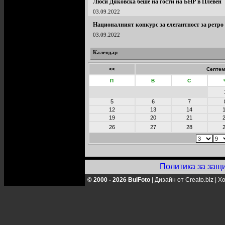
Люси Дяковска беше на гости на БНР в Плевен
03.09.2022
Националният конкурс за елегантност за ретро
03.09.2022
Календар
<<
Септем
П
В
С
5
6
7
12
13
14
19
20
21
26
27
28
Политика за защ
© 2000 - 2026 BulFoto
|
Дизайн от Creato.biz
|
Хо