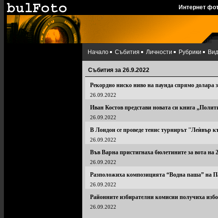
Интернет фо
Начало
Събития
Личности
Рубрики
Ви
Събития за 26.9.2022
Рекордно ниско ниво на паунда спрямо долара з
26.09.2022
Иван Костов представи новата си книга „Полит
26.09.2022
В Лондон се проведе тенис турнирът ''Леѝвър къ
26.09.2022
Във Варна пристигнаха бюлетините за вота на 
26.09.2022
Разположиха композицията “Водна паша” на П
26.09.2022
Районните избирателни комисии получиха избо
26.09.2022