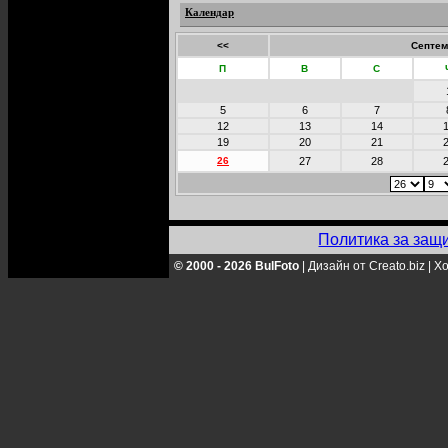
Календар
<<
Септем
П
В
С
5
6
7
12
13
14
19
20
21
26
27
28
Политика за защ
© 2000 - 2026 BulFoto
|
Дизайн от Creato.biz
|
Хо