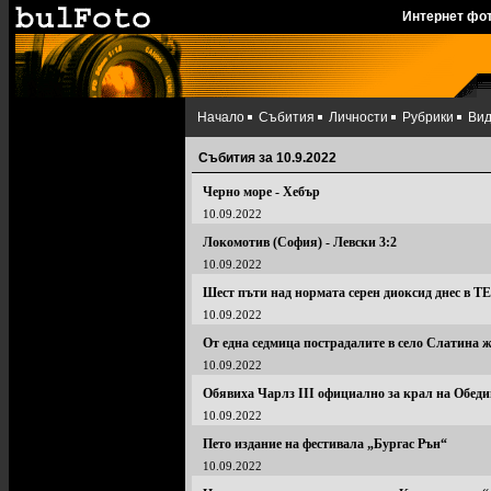
Интернет фо
Начало
Събития
Личности
Рубрики
Ви
Събития за 10.9.2022
Черно море - Хебър
10.09.2022
Локомотив (София) - Левски 3:2
10.09.2022
Шест пъти над нормата серен диоксид днес в 
10.09.2022
От една седмица пострадалите в село Слатина 
10.09.2022
Обявиха Чарлз III официално за крал на Обеди
10.09.2022
Пето издание на фестивала „Бургас Рън“
10.09.2022