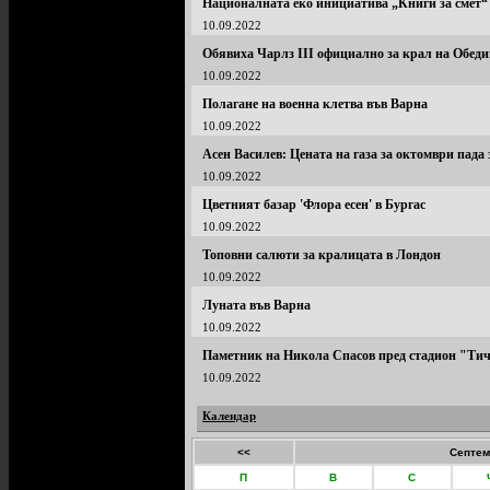
Националната еко инициатива „Книги за смет“ 
10.09.2022
Обявиха Чарлз III официално за крал на Обеди
10.09.2022
Полагане на военна клетва във Варна
10.09.2022
Асен Василев: Цената на газа за октомври пада
10.09.2022
Цветният базар 'Флора есен' в Бургас
10.09.2022
Топовни салюти за кралицата в Лондон
10.09.2022
Луната във Варна
10.09.2022
Паметник на Никола Спасов пред стадион "Тич
10.09.2022
Календар
<<
Септем
П
В
С