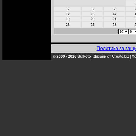
5
6
7
12
13
14
19
20
21
26
27
28
Политика за защ
© 2000 - 2026 BulFoto
|
Дизайн от Creato.biz
|
Хо