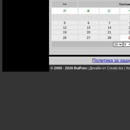
<<
Септем
П
В
С
5
6
7
12
13
14
19
20
21
26
27
28
Политика за защ
© 2000 - 2026 BulFoto
|
Дизайн от Creato.biz
|
Хо