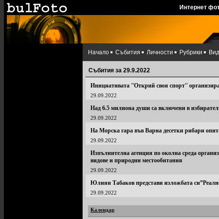
Интернет фо
Начало
Събития
Личности
Рубрики
Ви
Събития за 29.9.2022
Инициативата ''Открий своя спорт'' организи
29.09.2022
Над 6.5 милиона души са включени в избирател
29.09.2022
На Морска гара във Варна десетки рибари опит
29.09.2022
Изпълнителна агенция по околна среда организ
видове и природни местообитания
29.09.2022
Юлиян Табаков представи изложбата си”Реалн
29.09.2022
Календар