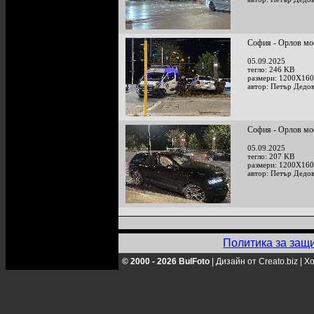
София - Орлов мос
05.09.2025
тегло: 246 KB
размери: 1200X160
автор: Петър Дедо
София - Орлов мос
05.09.2025
тегло: 207 KB
размери: 1200X160
автор: Петър Дедо
Политика за защ
© 2000 - 2026 BulFoto
|
Дизайн от Creato.biz
|
Хо