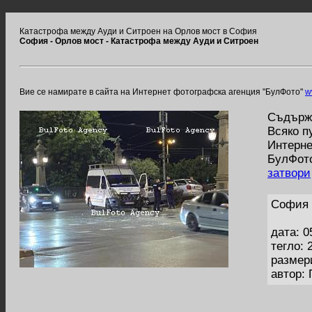
Катастрофа между Ауди и Ситроен на Орлов мост в София
София - Орлов мост - Катастрофа между Ауди и Ситроен
Вие се намирате в сайта на Интернет фотографска агенция "БулФото"
w
Съдържа
Всяко п
Интерне
БулФото
затвори
София 
дата: 0
тегло: 
размер
автор: