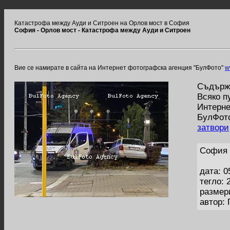
Катастрофа между Ауди и Ситроен на Орлов мост в София
София - Орлов мост - Катастрофа между Ауди и Ситроен
Вие се намирате в сайта на Интернет фотографска агенция "БулФото"
w
Съдържа
Всяко п
Интерне
БулФото
затвори
София 
дата: 0
тегло: 
размер
автор: