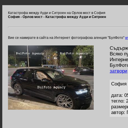
Катастрофа между Ауди и Ситроен на Орлов мост в София
София - Орлов мост - Катастрофа между Ауди и Ситроен
Вие се намирате в сайта на Интернет фотографска агенция "БулФото"
w
Съдържа
Всяко п
Интерне
БулФото
затвори
София 
дата: 0
тегло: 
размер
автор: