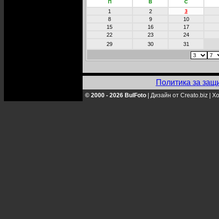
П
В
С
1
2
3
8
9
10
15
16
17
22
23
24
29
30
31
Политика за защ
© 2000 - 2026 BulFoto
|
Дизайн от Creato.biz
|
Хо