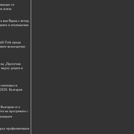
лекуват от
та жлеза
а във Варна с вечер,
цията и италианския
idl-Trek преди
емите колоездачни
 на „Пресичам
 върху децата в
спектакъл и
 2026. България
България се е
рта на програмата с
ионерите
ърху профилактиката