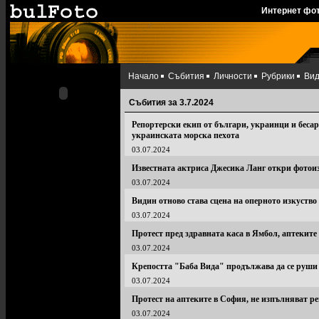
Интернет фо
Начало
Събития
Личности
Рубрики
Ви
Събития за 3.7.2024
Репортерски екип от българи, украинци и бесар
украинската морска пехота
03.07.2024
Известната актриса Джесика Ланг откри фотои
03.07.2024
Видин отново става сцена на оперното изкуство
03.07.2024
Протест пред здравната каса в Ямбол, аптеките 
03.07.2024
Крепостта "Баба Вида" продължава да се руши 
03.07.2024
Протест на аптеките в София, не изпълняват р
03.07.2024