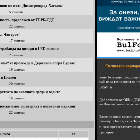
амион по пътя Димитровград-Хасково
5 снимки
бинета, предложен от ГЕРБ-СДС
22 снимки
ил Чакъров”
17 снимки
нтрабанда на цигари в LED панели
2 снимки
има“ се провежда в Държавна опера Бургас
Специални корпора
19 снимки
 в Плевен
Sony България представи 
най-нова технология при 
20 снимки
BRAVIA
ството на околната среда и водите
16 снимки
Доброволци от ОББ и ДЗИ
на Витоша, има и нова че
ински имот, превърнат в незаконен паркинг
22 снимки
Близо половин милион душ
помощ от Българския Черв
г., каза председателят на
Григоров
, 2024
>>