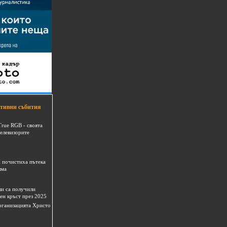
тивни събития
True RGB - своята
телевизорите
 почистиха пътека
шма
и са получили
ен кръст през 2025
 организацията Христо