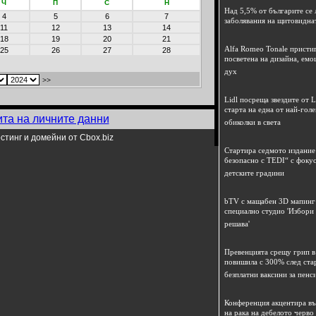
Ч
П
С
Н
Над 5,5% от българите се 
4
5
6
7
заболявания на щитовидна
11
12
13
14
18
19
20
21
Alfa Romeo Tonale пристиг
25
26
27
28
посветена на дизайна, емо
дух
>>
Lidl посреща звездите от L
старта на една от най-гол
ита на личните данни
обиколки в света
стинг и домейни от Cbox.biz
Стартира седмото издание
безопасно с TEDI“ с фокус
детските градини
bTV с мащабен 3D мапинг 
специално студио 'Избори
решава'
Превенцията срещу грип в 
повишила с 300% след ста
безплатни ваксини за пенс
Конференция акцентира в
на рака на дебелото черво