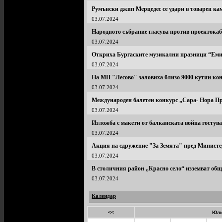
Румънски джип Мерцедес се удари в товарен к
03.07.2024
Народното събрание гласува против проектока
03.07.2024
Откриха Бургаските музикални празници “Ем
03.07.2024
На МП "Лесово" заловиха близо 9000 кутии ко
03.07.2024
Международен балетен конкурс „Сара- Нора Пр
03.07.2024
Изложба с макети от балканската война гостува
03.07.2024
Акция на сдружение "За Земята" пред Министер
03.07.2024
В столичния район „Красно село“ изземват общ
03.07.2024
Календар
<<
Юли