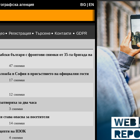
тографска агенция
BG
|
EN
део
Регистрация
Търсене
Kонтакти
GDPR
абски българи с фронтови снимки от 35-та бригада на
47 снимки
зложба в София в присъствието на официални гости
17 снимки
12 снимки
затвориха за два часа
3 снимки
и става опасна за посетители
14 снимки
ецепти на НЗОК
4 снимки