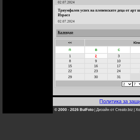
02.07.2024
Триумфален успех на плевенските деца от арт 
Израел
02.07.2024
Календар
<<
Юли
П
В
С
1
2
3
8
9
10
15
16
17
22
23
24
29
30
31
Политика за защ
© 2000 - 2026 BulFoto
|
Дизайн от Creato.biz
|
Хо