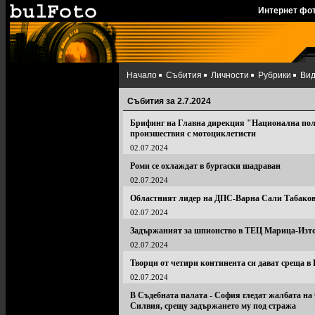
Интернет фо
Начало
Събития
Личности
Рубрики
Ви
Събития за 2.7.2024
Брифинг на Главна дирекция "Национална пол
произшествия с мотоциклетисти
02.07.2024
Роми се охлаждат в бургаски шадраван
02.07.2024
Областният лидер на ДПС-Варна Сали Табаков 
02.07.2024
Задържаният за шпионство в ТЕЦ Марица-Изток
02.07.2024
Творци от четири континента си дават среща в 
02.07.2024
В Съдебната палата - София гледат жалбата на
Силвия, срещу задържането му под стража