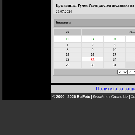
Президентът Румен Радев удостои посланика на
23.07.2024
Календар
<<
Юли
П
В
С
1
2
3
8
9
10
15
16
17
22
23
24
29
30
31
Политика за защ
© 2000 - 2026 BulFoto
|
Дизайн от Creato.biz
|
Хо