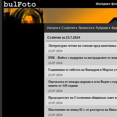
Интернет фо
Начало
Събития
Личности
Рубрики
Ви
Събития за 23.7.2024
Литературно четене на стихове пред паметника
23.07.2024
БЧК - Ямбол с подкрепа за пострадалите от по
23.07.2024
Годишнина от гибелта на Вапцаров в Морско у
23.07.2024
Оцелялата от пожара църква в село Воден е съгр
повече от 120 години
23.07.2024
Председателят на Столичния общински съвет и 
23.07.2024
Поклонение по повод 82 г. от разстрела на Ник
23.07.2024