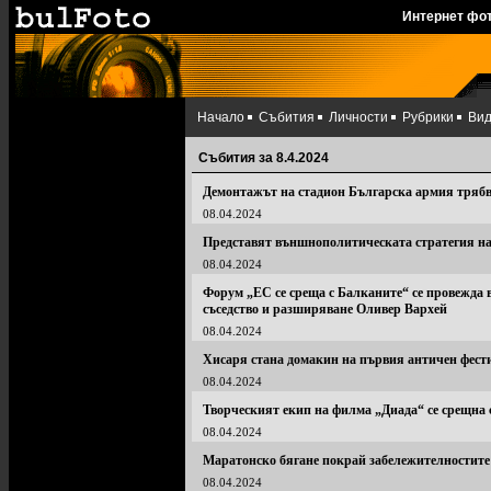
Интернет фо
Начало
Събития
Личности
Рубрики
Ви
Събития за 8.4.2024
Демонтажът на стадион Българска армия трябва
08.04.2024
Представят външнополитическата стратегия на
08.04.2024
Форум „ЕС се среща с Балканите“ се провежда в
съседство и разширяване Оливер Вархей
08.04.2024
Хисаря стана домакин на първия античен фест
08.04.2024
Творческият екип на филма „Диада“ се срещна 
08.04.2024
Маратонско бягане покрай забележителностите
08.04.2024