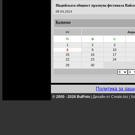
Индийската общност празнува фестивала Вайса
08.04.2024
Календар
<<
Апри
П
В
С
1
2
3
8
9
10
15
16
17
22
23
24
29
30
Политика за защ
© 2000 - 2026 BulFoto
|
Дизайн от Creato.biz
|
Хо