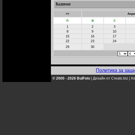
Календар
<<
Апри
П
В
С
1
2
3
8
9
10
15
16
17
22
23
24
29
30
Политика за защ
© 2000 - 2026 BulFoto
|
Дизайн от Creato.biz
|
Хо