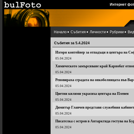
Интернет фо
Начало
Събития
Личности
Рубрики
Ви
Събития за 5.4.2024
Изгоря контейнер за отпадъци в центъра на С
05.04.2024
Химическото замърсяване край Карнобат отново
05.04.2024
Реновираха сградата на онкоболницата във Ва
05.04.2024
Цветни килими украсиха центъра на Плевен
05.04.2024
Димитър Главчев представя служебния кабинет
05.04.2024
Писателка с остров в Антарктида гостува на Бу
05.04.2024