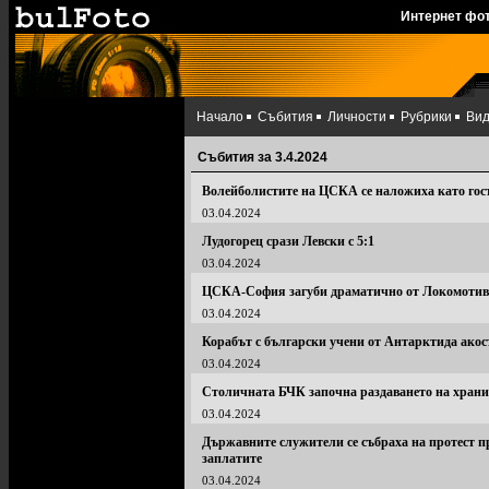
Интернет фо
Начало
Събития
Личности
Рубрики
Ви
Събития за 3.4.2024
Волейболистите на ЦСКА се наложиха като гост
03.04.2024
Лудогорец срази Левски с 5:1
03.04.2024
ЦСКА-София загуби драматично от Локомотив-
03.04.2024
Корабът с български учени от Антарктида акос
03.04.2024
Столичната БЧК започна раздаването на храни
03.04.2024
Държавните служители се събраха на протест п
заплатите
03.04.2024