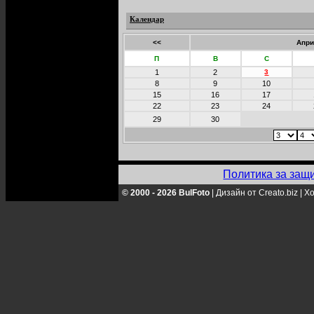
Календар
<<
Апри
П
В
С
1
2
3
8
9
10
15
16
17
22
23
24
29
30
Политика за защ
© 2000 - 2026 BulFoto
|
Дизайн от Creato.biz
|
Хо