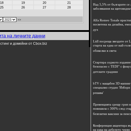
18
19
20
21
Над 5,5% от българите се 
25
26
27
28
заболявания на щитовидна
>>
Alfa Romeo Tonale пристиг
посветена на дизайна, емо
дух
ита на личните данни
Lidl посреща звездите от L
стинг и домейни от Cbox.biz
старта на една от най-гол
обиколки в света
Стартира седмото издание
безопасно с TEDI“ с фокус
детските градини
bTV с мащабен 3D мапинг 
специално студио 'Избори
решава'
Превенцията срещу грип в 
повишила с 300% след ста
безплатни ваксини за пенс
Конференция акцентира в
на рака на дебелото черво