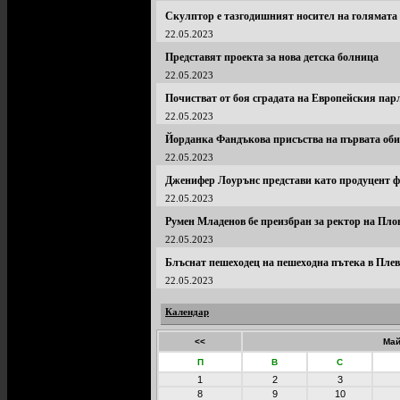
Скулптор е тазгодишният носител на голямата
22.05.2023
Представят проекта за нова детска болница
22.05.2023
Почистват от боя сградата на Европейския пар
22.05.2023
Йорданка Фандъкова присъства на първата обик
22.05.2023
Дженифер Лоурънс представи като продуцент фил
22.05.2023
Румен Младенов бе преизбран за ректор на Пл
22.05.2023
Блъснат пешеходец на пешеходна пътека в Пле
22.05.2023
Календар
<<
Май
П
В
С
1
2
3
8
9
10