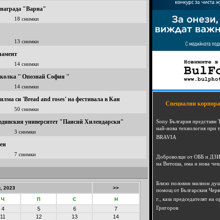
 награда "Варна"
18 снимки
13 снимки
ламент
14 снимки
олка '' Опознай София ''
14 снимки
ма си 'Bread and roses' на фестивала в Кан
Специални корпора
50 снимки
овдивския университет "Паисий Хилендарски"
Sony България представи 
най-нова технология при 
3 снимки
BRAVIA
вен
7 снимки
Доброволци от ОББ и ДЗИ
на Витоша, има и нова че
Близо половин милион душ
, 2023
>>
помощ от Българския Черв
г., каза председателят на
Ч
П
С
Н
Григоров
4
5
6
7
11
12
13
14