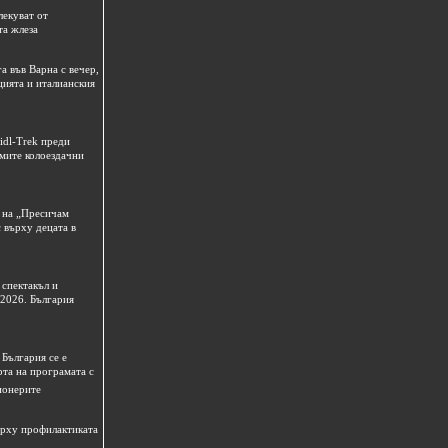
лекуват от
та жлеза
а във Варна с вечер,
цията и италианския
idl-Trek преди
емите колоездачни
 на „Пресичам
 върху децата в
спектакъл и
 2026. България
България се е
рта на програмата с
ионерите
ърху профилактиката