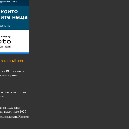
тивни събития
True RGB - своята
телевизорите
 почистиха пътека
шма
и са получили
ен кръст през 2025
 организацията Христо