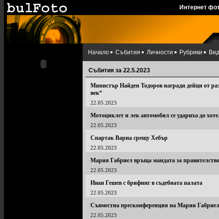
Интернет фо
Начало
Събития
Личности
Рубрики
Ви
Събития за 22.5.2023
Министър Найден Тодоров награди дейци от ра
век“
22.05.2023
Мотоциклет и лек автомобил се удариха до хотел
22.05.2023
Спартак Варна срещу Хебър
22.05.2023
Мария Габриел връща мандата за правителство
22.05.2023
Иван Гешев с брифинг в съдебната палата
22.05.2023
Съвместна пресконференция на Мария Габриел
22.05.2023