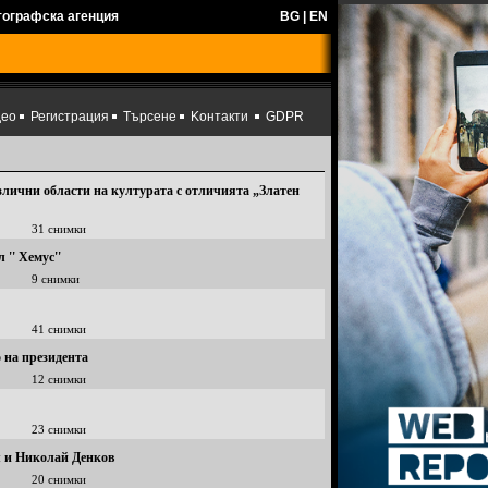
тографска агенция
BG
|
EN
део
Регистрация
Търсене
Kонтакти
GDPR
злични области на културата с отличията „Златен
31 снимки
 '' Хемус''
9 снимки
41 снимки
 на президента
12 снимки
23 снимки
 и Николай Денков
20 снимки