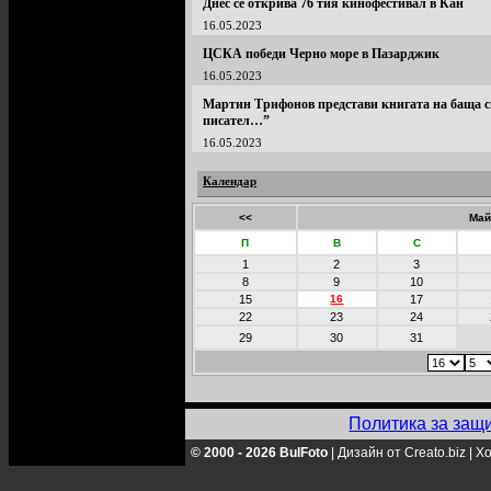
Днес се открива 76 тия кинофестивал в Кан
16.05.2023
ЦСКА победи Черно море в Пазарджик
16.05.2023
Мартин Трифонов представи книгата на баща с
писател…”
16.05.2023
Календар
<<
Май
П
В
С
1
2
3
8
9
10
15
16
17
22
23
24
29
30
31
Политика за защ
© 2000 - 2026 BulFoto
|
Дизайн от Creato.biz
|
Хо