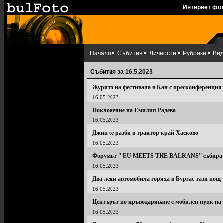
Интернет фо
Начало
Събития
Личности
Рубрики
Ви
Събития за 16.5.2023
Журито на фестивала в Кан с пресконференция
16.05.2023
Поклонение на Емилия Радева
16.05.2023
Джип се разби в трактор край Хасково
16.05.2023
Форумът '' EU MEETS THE BALKANS'' събира 
16.05.2023
Два леки автомобила горяха в Бургас тази нощ
16.05.2023
Центърът по кръводаряване с мобилен пунк на 
16.05.2023