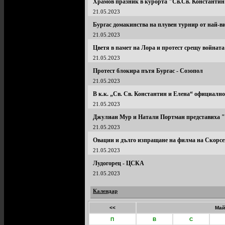
Храмов празник в курорта "Св.Св. Константин
21.05.2023
Бургас домакинства на плувен турнир от най-в
21.05.2023
Цветя в памет на Лора и протест срещу войната
21.05.2023
Протест блокира пътя Бургас - Созопол
21.05.2023
В к.к. „Св. Св. Константин и Елена“ официално
21.05.2023
Джулиан Мур и Натали Портман представиха "
21.05.2023
Овации и дълго изпращане нa филма на Скорсе
21.05.2023
Лудогорец - ЦСКА
21.05.2023
Календар
<<
Май
П
В
С