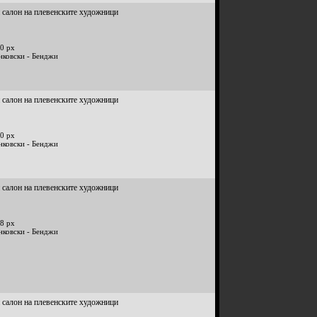
 салон на плевенските художници
0 px
нковски - Бенджи
 салон на плевенските художници
0 px
нковски - Бенджи
 салон на плевенските художници
8 px
нковски - Бенджи
 салон на плевенските художници