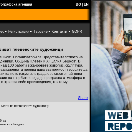
тографска агенция
BG
|
EN
део
Регистрация
Търсене
Kонтакти
GDPR
риват плевенските художници
ешков“. Организатори са Представителството на
дожници, Община Плевен и ХГ „Илия Бешков“. В
 над 100 работи в жанровете живопис, скулптура,
Традиционната проява дава възможност творците да
ителното изкуство в града със своите най-нови
азие на творбите създаде прекрасна атмосфера в
 открие за себе произведения, които му
Share
 салон на плевенските художници
0 px
нковски - Бенджи