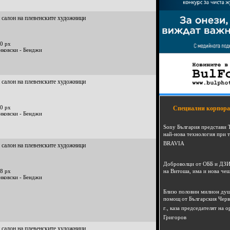
 салон на плевенските художници
0 px
нковски - Бенджи
 салон на плевенските художници
0 px
Специални корпора
нковски - Бенджи
Sony България представи 
най-нова технология при 
BRAVIA
 салон на плевенските художници
Доброволци от ОББ и ДЗИ
8 px
на Витоша, има и нова че
нковски - Бенджи
Близо половин милион душ
помощ от Българския Черв
г., каза председателят на
Григоров
 салон на плевенските художници