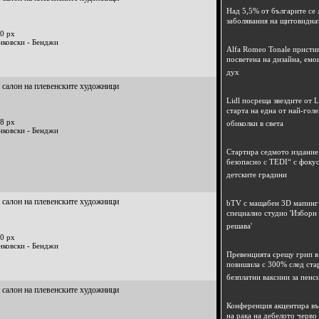
Над 5,5% от българите се 
заболявания на щитовидна
0 px
нковски - Бенджи
Alfa Romeo Tonale пристиг
посветена на дизайна, емо
дух
 салон на плевенските художници
Lidl посреща звездите от L
старта на една от най-гол
8 px
обиколки в света
нковски - Бенджи
Стартира седмото издание
безопасно с TEDI“ с фокус
детските градини
 салон на плевенските художници
bTV с мащабен 3D мапинг 
специално студио 'Избори
решава'
0 px
нковски - Бенджи
Превенцията срещу грип в 
повишила с 300% след ста
безплатни ваксини за пенс
 салон на плевенските художници
Конференция акцентира в
на рака на дебелото черво