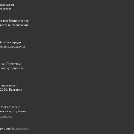
лекуват от
та жлеза
а във Варна с вечер,
цията и италианския
idl-Trek преди
емите колоездачни
 на „Пресичам
 върху децата в
спектакъл и
 2026. България
България се е
рта на програмата с
ионерите
ърху профилактиката