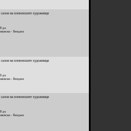
 салон на плевенските художници
8 px
нковски - Бенджи
 салон на плевенските художници
0 px
нковски - Бенджи
 салон на плевенските художници
8 px
нковски - Бенджи