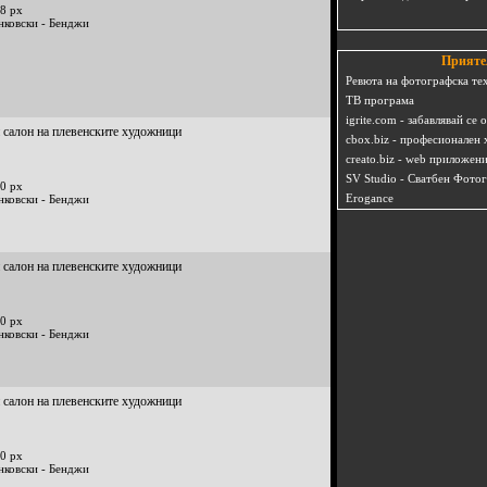
8 px
нковски - Бенджи
Прияте
Ревюта на фотографска те
ТВ програма
igrite.com - забавлявай се 
 салон на плевенските художници
cbox.biz - професионален 
creato.biz - web приложен
SV Studio - Сватбен Фото
0 px
Erogance
нковски - Бенджи
 салон на плевенските художници
0 px
нковски - Бенджи
 салон на плевенските художници
0 px
нковски - Бенджи