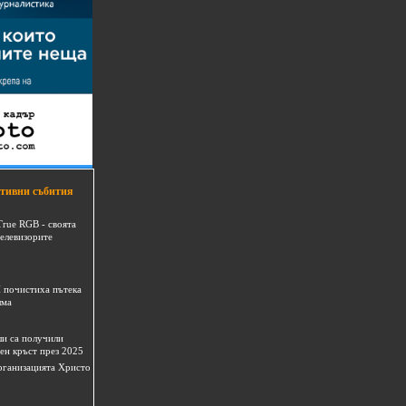
тивни събития
True RGB - своята
телевизорите
 почистиха пътека
шма
и са получили
ен кръст през 2025
 организацията Христо