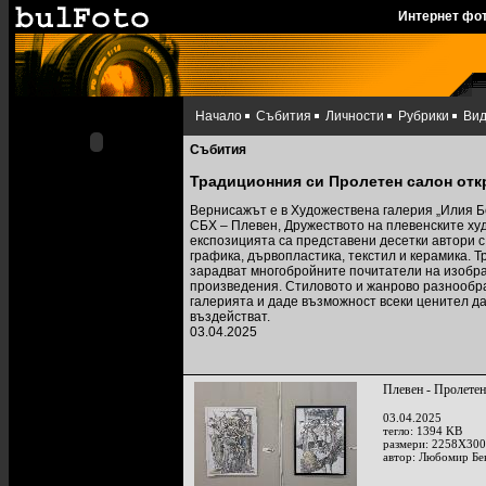
Интернет фо
Начало
Събития
Личности
Рубрики
Ви
Събития
Традиционния си Пролетен салон отк
Вернисажът е в Художествена галерия „Илия Б
СБХ – Плевен, Дружеството на плевенските ху
експозицията са представени десетки автори с
графика, дървопластика, текстил и керамика. 
зарадват многобройните почитатели на изобраз
произведения. Стиловото и жанрово разнообр
галерията и даде възможност всеки ценител да
въздействат.
03.04.2025
Плевен - Пролетен
03.04.2025
тегло: 1394 KB
размери: 2258X300
автор: Любомир Бе