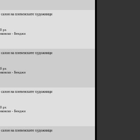
 салон на плевенските художници
0 px
нковски - Бенджи
 салон на плевенските художници
0 px
нковски - Бенджи
 салон на плевенските художници
0 px
нковски - Бенджи
 салон на плевенските художници