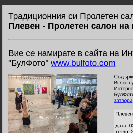
Традиционния си Пролетен сал
Плевен - Пролетен салон на
Вие се намирате в сайта на И
"БулФото"
www.bulfoto.com
Съдържа
Всяко п
Интерне
БулФото
затвори
Плевен
дата: 0
тегло: 