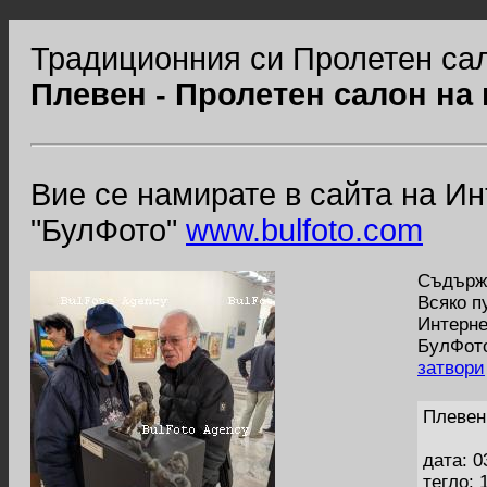
Традиционния си Пролетен сал
Плевен - Пролетен салон на
Вие се намирате в сайта на И
"БулФото"
www.bulfoto.com
Съдържа
Всяко п
Интерне
БулФото
затвори
Плевен
дата: 0
тегло: 