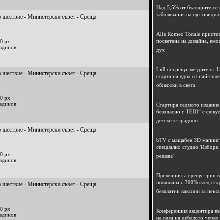
Над 5,5% от българите се 
заболявания на щитовидна
 шествие - Министерски съвет - Среща
Alfa Romeo Tonale пристиг
посветена на дизайна, емо
0 px
радинов
дух
Lidl посреща звездите от L
 шествие - Министерски съвет - Среща
старта на една от най-гол
обиколки в света
0 px
радинов
Стартира седмото издание
безопасно с TEDI“ с фокус
детските градини
 шествие - Министерски съвет - Среща
bTV с мащабен 3D мапинг 
специално студио 'Избори
0 px
решава'
радинов
Превенцията срещу грип в 
повишила с 300% след ста
 шествие - Министерски съвет - Среща
безплатни ваксини за пенс
0 px
Конференция акцентира в
радинов
на рака на дебелото черво