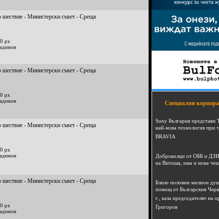
 шествие - Министерски съвет - Среща
0 px
радинов
 шествие - Министерски съвет - Среща
0 px
радинов
Специални корпора
Sony България представи 
 шествие - Министерски съвет - Среща
най-нова технология при 
BRAVIA
0 px
радинов
Доброволци от ОББ и ДЗИ
на Витоша, има и нова че
 шествие - Министерски съвет - Среща
Близо половин милион душ
помощ от Българския Черв
г., каза председателят на
0 px
Григоров
радинов