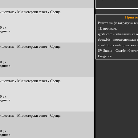
 шествие - Министерски съвет - Среща
Прияте
Ревюта на фотографска те
0 px
ТВ програма
радинов
igrite.com - забавлявай се 
cbox.biz - професионален 
creato.biz - web приложен
 шествие - Министерски съвет - Среща
SV Studio - Сватбен Фото
Erogance
0 px
радинов
 шествие - Министерски съвет - Среща
0 px
радинов
 шествие - Министерски съвет - Среща
0 px
радинов