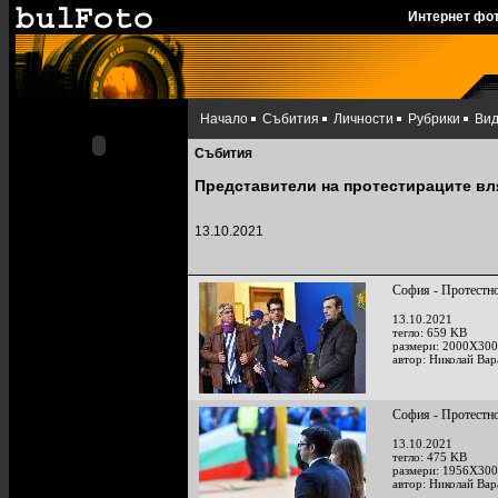
Интернет фо
Начало
Събития
Личности
Рубрики
Ви
Събития
Представители на протестираците вл
13.10.2021
София - Протестно
13.10.2021
тегло: 659 KB
размери: 2000X300
автор: Николай Ва
София - Протестно
13.10.2021
тегло: 475 KB
размери: 1956X300
автор: Николай Ва