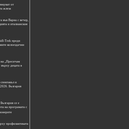
лекуват от
та жлеза
а във Варна с вечер,
цията и италианския
idl-Trek преди
емите колоездачни
 на „Пресичам
 върху децата в
спектакъл и
 2026. България
България се е
рта на програмата с
ионерите
ърху профилактиката