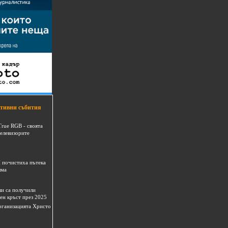
тивни събития
True RGB - своята
телевизорите
 почистиха пътека
шма
и са получили
ен кръст през 2025
 организацията Христо