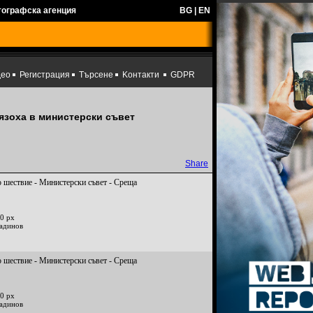
тографска агенция
BG
|
EN
део
Регистрация
Търсене
Kонтакти
GDPR
язоха в министерски съвет
Share
 шествие - Министерски съвет - Среща
0 px
радинов
 шествие - Министерски съвет - Среща
0 px
радинов