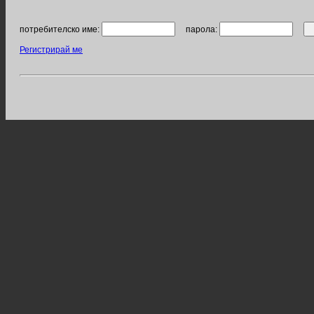
потребителско име:
парола:
Регистрирай ме