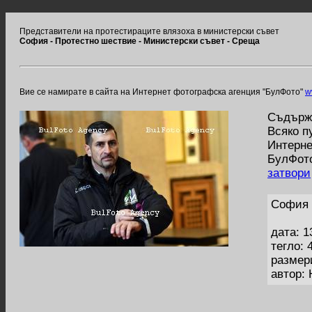
Представители на протестираците влязоха в министерски съвет
София - Протестно шествие - Министерски съвет - Среща
Вие се намирате в сайта на Интернет фотографска агенция "БулФото"
w
Съдържа
Всяко п
Интерне
БулФото
затвори
София 
дата: 1
тегло: 
размер
автор: