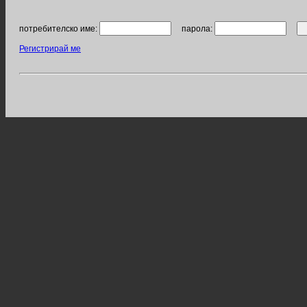
потребителско име:
парола:
Регистрирай ме