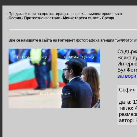
Представители на протестираците влязоха в министерски съвет
София - Протестно шествие - Министерски съвет - Среща
Вие се намирате в сайта на Интернет фотографска агенция "БулФото"
w
Съдържа
Всяко п
Интерне
БулФото
затвори
София 
дата: 1
тегло: 
размер
автор: