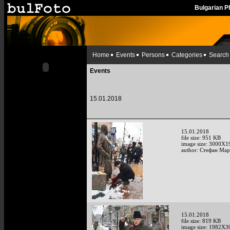
Bulgarian 
Home
Events
Persons
Categories
Search
Events
15.01.2018
15.01.2018
file size: 951 KB
image size: 3000X1
author: Стефан Мар
15.01.2018
file size: 819 KB
image size: 1982X3