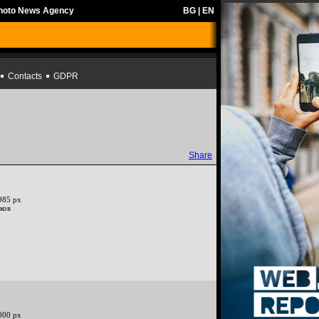
Photo News Agency
BG
|
EN
Contacts
GDPR
Share
985 px
ков
000 px