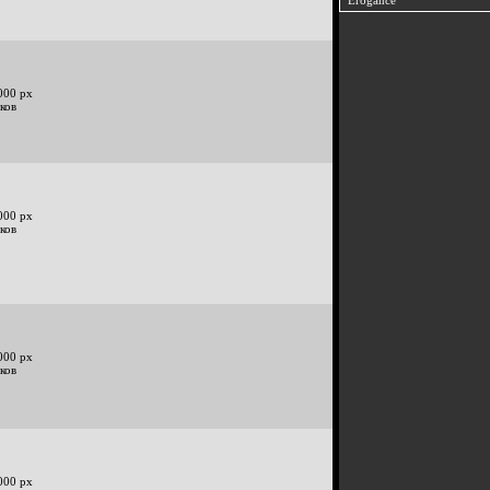
Erogance
000 px
ков
000 px
ков
000 px
ков
000 px