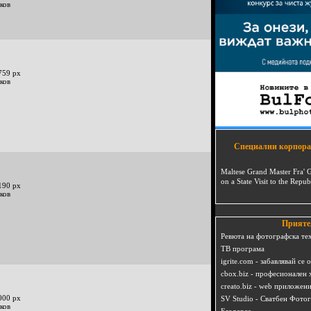
ков
759 px
ков
Специални корпора
Maltese Grand Master Fra' 
on a State Visit to the Repub
190 px
ков
Прияте
Ревюта на фотографска те
ТВ програма
igrite.com - забавлявай се 
cbox.biz - професионален 
creato.biz - web приложен
000 px
SV Studio - Сватбен Фото
ков