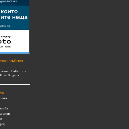
тивни събития
Giacomo Dalla Torre
lic of Bulgaria
ли
хника
онлайн
хостинг
ия
граф