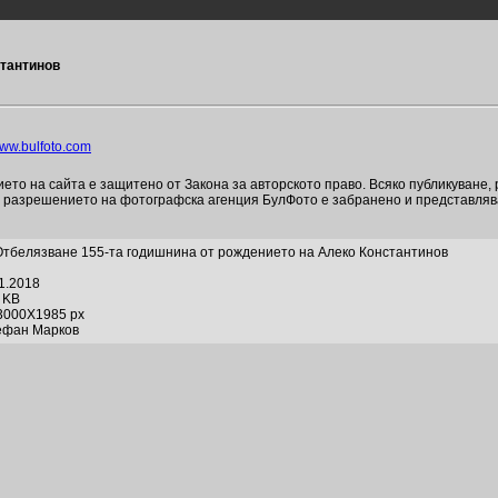
стантинов
ww.bulfoto.com
то на сайта е защитено от Закона за авторското право. Всяко публикуване,
и разрешението на фотографска агенция БулФото е забранено и представля
тбелязване 155-та годишнина от рождението на Алеко Константинов
01.2018
1 KB
3000X1985 px
ефан Марков