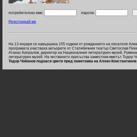
потребителско име:
парола:
Регистрирай ме
На 13 януари се навършиха 155 години от рождението на писателя Алек
програмата участваха актьорите от Статибичния театър Светослав Пеев 
Атанас Капралов, директор на Националния литературен музей, Румяна
литературен музей. На честването присъства заместник-кметът Тодор Ч
Тодор Чобанов поднася цветя пред паметника на Алеко Константинов