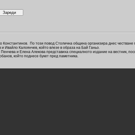
о Константинов. По този повод Столична община организира днес честване 
и Ивайло Калоянчев, който влезе в образа на Бай Ганьо.
 Пенчева и Елена Алекова представиха специалното издание на вестник, пос
обанов, който поднесе букет пред паметника.