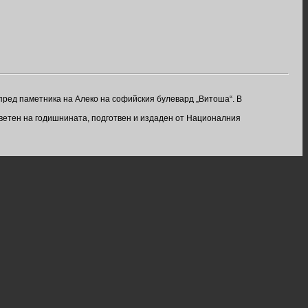
пред паметника на Алеко на софийския булевард „Витоша“. В
ветен на годишнината, подготвен и издаден от Националния