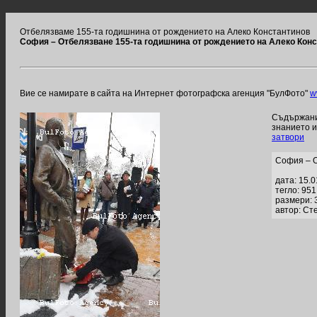
Отбелязваме 155-та годишнина от рождението на Алеко Константинов
София – Отбелязване 155-та годишнина от рождението на Алеко Кон
Вие се намирате в сайта на Интернет фотографска агенция "БулФото"
w
Съдържание
знанието 
затвори
София – О
дата: 15.
тегло: 95
размери: 
автор: Ст