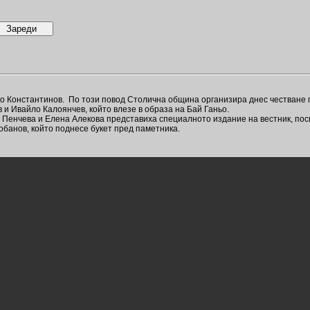
о Константинов. По този повод Столична община организира днес честване 
и Ивайло Калоянчев, който влезе в образа на Бай Ганьо.
 Пенчева и Елена Алекова представиха специалното издание на вестник, пос
обанов, който поднесе букет пред паметника.