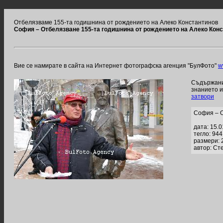
Отбелязваме 155-та годишнина от рождението на Алеко Константинов
София – Отбелязване 155-та годишнина от рождението на Алеко Кон
Вие се намирате в сайта на Интернет фотографска агенция "БулФото"
w
Съдържание
знанието 
затвори
София – О
дата: 15.
тегло: 94
размери: 
автор: Ст