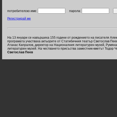
потребителско име:
парола:
Регистрирай ме
На 13 януари се навършиха 155 години от рождението на писателя Алек
програмата участваха актьорите от Статибичния театър Светослав Пеев 
Атанас Капралов, директор на Националния литературен музей, Румяна
литературен музей. На честването присъства заместник-кметът Тодор Ч
Светослав Пеев