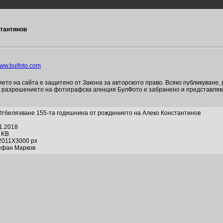
стантинов
ww.bulfoto.com
то на сайта е защитено от Закона за авторското право. Всяко публикуване,
и разрешението на фотографска агенция БулФото е забранено и представля
тбелязване 155-та годишнина от рождението на Алеко Константинов
01.2018
4 KB
2011X3000 px
ефан Марков