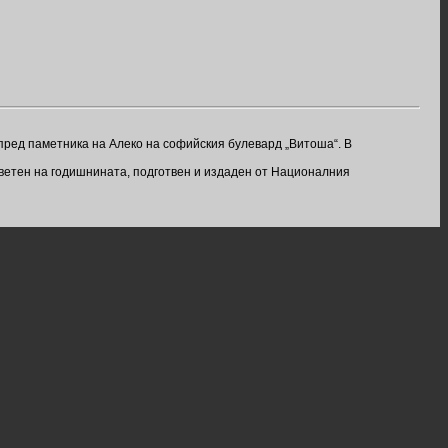
пред паметника на Алеко на софийския булевард „Витоша“. В
ветен на годишнината, подготвен и издаден от Националния