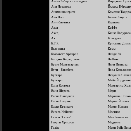
Ангел Заберски - младши
Йорданка Хрис
Ани Лозанова
Йълдъз Ибрахи
Анимационерите
Камелия Тодоро
Анн Джи
Камен Кацата
Антибиотика
Каризма
Ахат
Каффе
Ахед
Кичка Бодурова
Ая
Конкурент
Б.Т.Р.
Кристина Дими
Белослава
Крум
Благовест Аргиров
Лейди Би
Богдана Карадочева
ЛиЛана
Братя Мангасариян
Лили Иванова
Буги - Барабата
Лора Караджов
Булгара
Людмила Сланев
Булгаро
Майя Йорданов
Ваня Костова
Маргарита Хра
Ваня Щерева
Мари
Васил Найденов
Мариана Попов
Васил Петров
Марин Йончев
Васко Кръпката
Мария Илиева
Весела Нейнски
Мастило
Галя и "Сатен"
Мая Бежанска
Георги Христов
Медикус
Графа
Мери Бойс Бенд