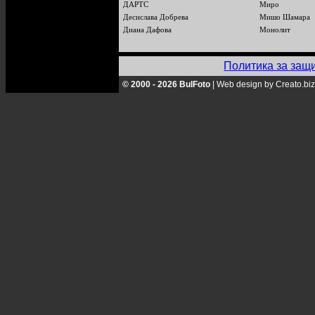
ДАРТС
Миро
Десислава Добрева
Мишо Шамара
Диана Дафова
Монолит
Политика за защ
© 2000 - 2026 BulFoto
|
Web design by Creato.biz