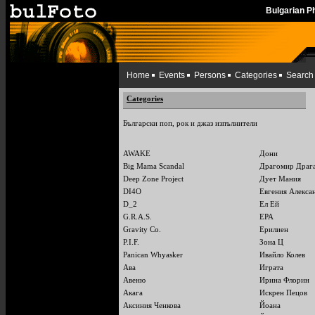
Bulgarian 
Home
Events
Persons
Categories
Search
Categories
Български поп, рок и джаз изпълнители
AWAKE
Дони
Big Mama Scandal
Драгомир Драг
Deep Zone Project
Дует Мания
DI4O
Евгения Алекса
D_2
Ел Ей
G.R.A.S.
ЕРА
Gravity Co.
Ерилиен
P.I.F.
Зона Ц
Panican Whyasker
Ивайло Колев
Ава
Играта
Авеню
Ирина Флорин
Акага
Искрен Пецов
Аксиния Ченкова
Йоана