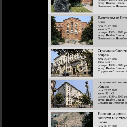
автор: Ивайло Славов
Паметникът на Незнайни
Паметникът на Нез
войн
дата: 29.07.2006
тегло: 592 KB
размери: 1395 x 2000 px
автор: Ивайло Славов
Паметникът на Незнайни
Сградата на Столич
община
дата: 29.07.2006
тегло: 623 KB
размери: 1330 x 2000 px
автор: Ивайло Славов
Сградата на Столична 
Сградата на Столич
община
дата: 29.07.2006
тегло: 521 KB
размери: 1330 x 2000 px
автор: Ивайло Славов
Сградата на Столична 
Разкопки на римски
колизеум в центъра 
София
дата: 30.07.2006