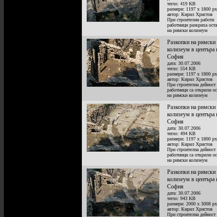
тегло: 419 KB
размери: 1197 x 1800 px
автор: Кирил Христов
При строителни работи
работници разкриха ост
на римски колизеум
Разкопки на римски
колизеум в центъра 
София
дата: 30.07.2006
тегло: 554 KB
размери: 1197 x 1800 px
автор: Кирил Христов
При строителна дейност
работници са открили ос
на римски колизеум
Разкопки на римски
колизеум в центъра 
София
дата: 30.07.2006
тегло: 494 KB
размери: 1197 x 1800 px
автор: Кирил Христов
При строителна дейност
работници са открили ос
на римски колизеум
Разкопки на римски
колизеум в центъра 
София
дата: 30.07.2006
тегло: 943 KB
размери: 2000 x 3008 px
автор: Кирил Христов
При строителна дейност