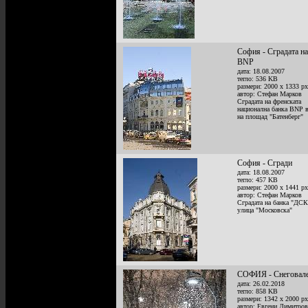
София - Сградата на
BNP
дата: 18.08.2007
тегло: 536 KB
размери: 2000 x 1333 px
автор: Стефан Марков
Сградата на френската
национална банка BNP 
на площад "Батенберг"
София - Сгради
дата: 18.08.2007
тегло: 457 KB
размери: 2000 x 1441 px
автор: Стефан Марков
Сградата на банка "ДСК
улица "Московска"
СОФИЯ - Снеговал
дата: 26.02.2018
тегло: 858 KB
размери: 1342 x 2000 px
автор: Евгени Димитров