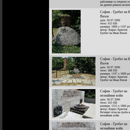
работници са открили ос
на древен римски колиз
София - Гробът на 
Вазов
дата: 30.07.2006
тегло: 613 KB
размери: 1800 x 1197 px
автор: Кирил Христов
Гробът на Иван Вазов
София - Гробът на 
Вазов
дата: 30.07.2006
тегло: 688 KB
размери: 1197 x 1800 px
автор: Кирил Христов
Гробът на Иван Вазов
София - Гробът на
незнайния войн
дата: 30.07.2006
тегло: 625 KB
размери: 1215 x 1800 px
автор: Кирил Христов
Вечният огън на гроба н
незнайния войн
София - Гробът на
незнайния войн