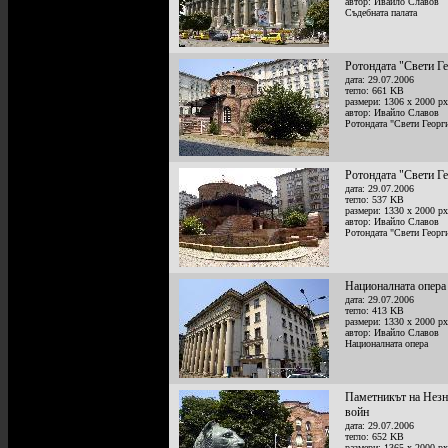
автор: Ивайло Славов
Съдебната палата
Ротондата "Свети Г
дата: 29.07.2006
тегло: 661 KB
размери: 1306 x 2000 px
автор: Ивайло Славов
Ротондата "Свети Георг
Ротондата "Свети Г
дата: 29.07.2006
тегло: 537 KB
размери: 1330 x 2000 px
автор: Ивайло Славов
Ротондата "Свети Георг
Националната опера
дата: 29.07.2006
тегло: 413 KB
размери: 1330 x 2000 px
автор: Ивайло Славов
Националната опера
Паметникът на Нез
войн
дата: 29.07.2006
тегло: 652 KB
размери: 1365 x 2000 px