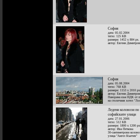
София
дата: 05.02.2004
тегло: 125 KB
размери: 1452 x 884 px.
автор: Евгени Димитров
София
дата: 05.08.2004
тегло: 768 KB
размери: 1153 x 2010 px
автор: Евгени Димитров
Панорама към НДК от п
на столичния хотел "Ло
Ледени коловози по
софийските улици
дата: 27.01.2006
тегло: 512 KB
размери: 1800 x 1200 px
автор: Ива Петкова
30-сантиметрови колово
улица "Ангел Кънчев"