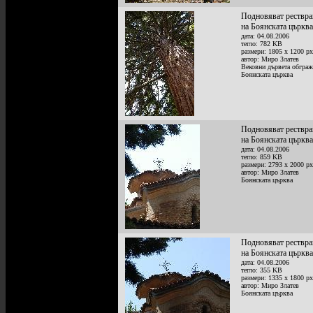
Подновяват рествра
на Боянската църква
дата: 04.08.2006
тегло: 782 KB
размери: 1805 x 1200 px
автор: Миро Златев
Вековни дървета обграж
Боянската църква
Подновяват рествра
на Боянската църква
дата: 04.08.2006
тегло: 859 KB
размери: 2793 x 2000 px
автор: Миро Златев
Боянската църква
Подновяват рествра
на Боянската църква
дата: 04.08.2006
тегло: 355 KB
размери: 1335 x 1800 px
автор: Миро Златев
Боянската църква