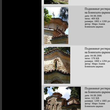
Подновяват рествра
на Боянската църква
дата: 04.08.2006
тегло: 409 KB
размери: 1805 x 1200 px
автор: Миро Златев
Боянската църква
Подновяват рествра
на Боянската църква
дата: 04.08.2006
тегло: 578 KB
размери: 1800 x 1294 px
автор: Миро Златев
Боянската църква
Подновяват рествра
на Боянската църква
дата: 04.08.2006
тегло: 522 KB
размери: 1200 x 1805 px
автор: Миро Златев
Боянската църква