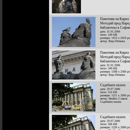
Паметник на Кирил 
Методий пред Наро
библиотека в София
дата: 31.01.2006
тегло: 249 KB
размери: 1413 x 2019 px
автор: Вера Петкова
Паметник на Кирил 
Методий пред Наро
библиотека в София
дата: 31.01.2006
тегло: 349 KB
размери: 1588 x 2360 px
автор: Вера Петкова
Съдебната палата
дата: 29.07.2006
тегло: 510 KB
размери: 1311 x 2000 px
автор: Ивайло Славов
Съдебната палата
Съдебната палата
дата: 29.07.2006
тегло: 506 KB
размери: 1326 x 2000 px