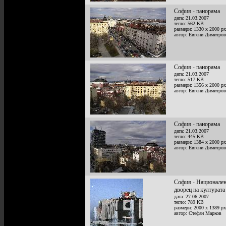
София - панорама
дата: 21.03.2007
тегло: 562 KB
размери: 1330 x 2000 px
автор: Евгени Димитров
София - панорама
дата: 21.03.2007
тегло: 517 KB
размери: 1356 x 2000 px
автор: Евгени Димитров
София - панорама
дата: 21.03.2007
тегло: 445 KB
размери: 1384 x 2000 px
автор: Евгени Димитров
София - Национале
дворец на културата
дата: 27.06.2007
тегло: 789 KB
размери: 2000 x 1389 px
автор: Стефан Марков