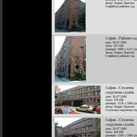
автор: Кирил Христов
Софийски районен съд
София - Районен съ
дата: 30.07.2006
тегло: 637 KB
размери: 1800 x 1227 px
автор: Кирил Христов
Софийски районен съд
София - Столична
следствена служба
дата: 30.07.2006
тегло: 376 KB
размери: 1126 x 1800 px
автор: Кирил Христов
Столична следствена сл
София - Столична
следствена служба
дата: 30.07.2006
тегло: 426 KB
размери: 1186 x 1800 px