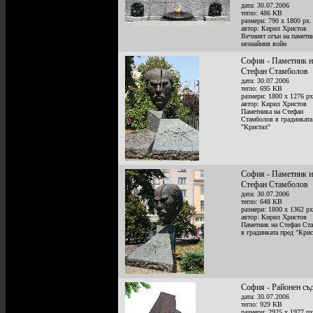
дата: 30.07.2006
тегло: 486 KB
размери: 790 x 1800 px.
автор: Кирил Христов
Вечният огън на паметн
незнайния войн
София - Паметник н
Стефан Стамболов
дата: 30.07.2006
тегло: 695 KB
размери: 1800 x 1276 px
автор: Кирил Христов
Паметника на Стефан
Стамболов в градинката
"Кристал"
София - Паметник н
Стефан Стамболов
дата: 30.07.2006
тегло: 648 KB
размери: 1800 x 1362 px
автор: Кирил Христов
Паметник на Стефан Ст
в градинката пред "Крис
София - Районен съ
дата: 30.07.2006
тегло: 929 KB
размери: 2925 x 1977 px