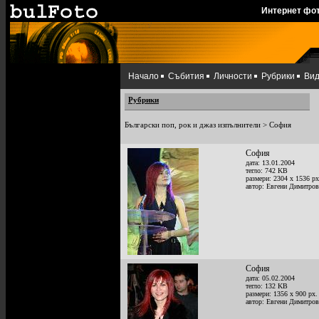
Интернет фо
Начало
Събития
Личности
Рубрики
Ви
Рубрики
Български поп, рок и джаз изпълнители
>
София
София
дата: 13.01.2004
тегло: 742 KB
размери: 2304 x 1536 px
автор: Евгени Димитров
София
дата: 05.02.2004
тегло: 132 KB
размери: 1356 x 900 px.
автор: Евгени Димитров