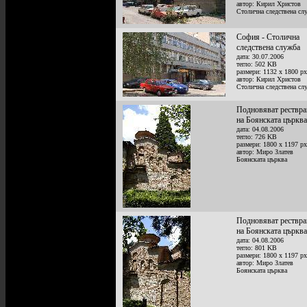
автор: Кирил Христов
Столична следствена сл
София - Столична
следствена служба
дата: 30.07.2006
тегло: 502 KB
размери: 1132 x 1800 px
автор: Кирил Христов
Столична следствена сл
Подновяват рествра
на Боянската църква
дата: 04.08.2006
тегло: 726 KB
размери: 1800 x 1197 px
автор: Миро Златев
Боянската църква
Подновяват рествра
на Боянската църква
дата: 04.08.2006
тегло: 801 KB
размери: 1800 x 1197 px
автор: Миро Златев
Боянската църква